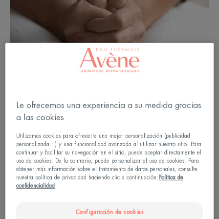
Le ofrecemos una experiencia a su medida gracias
a las cookies
Utilizamos cookies para ofrecerle una mejor personalización (publicidad
personalizada...) y una funcionalidad avanzada al utilizar nuestro sitio. Para
continuar y facilitar su navegación en el sitio, puede aceptar directamente el
uso de cookies. De lo contrario, puede personalizar el uso de cookies. Para
obtener más información sobre el tratamiento de datos personales, consulte
nuestra política de privacidad haciendo clic a continuación:
Política de
Psoriasis genital: síntomas
confidencialidad
Dado que afecta a una parte íntima de nuestro
Configuración de cookies