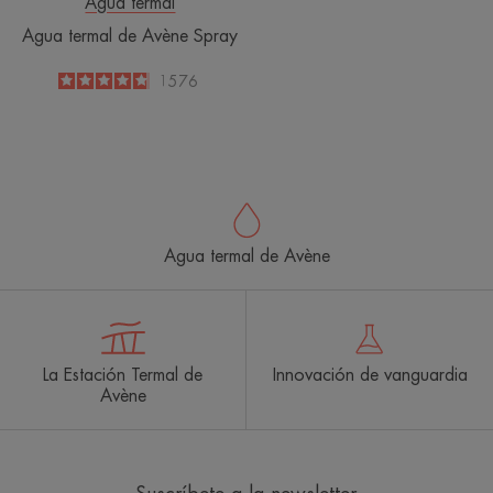
Agua termal
Agua termal de Avène Spray
4.8
/
5
1576
-
Agua termal de Avène
La Estación Termal de
Innovación de vanguardia
Avène