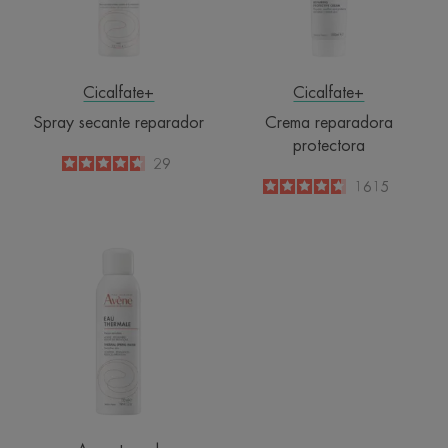
Cicalfate+
Cicalfate+
Spray secante reparador
Crema reparadora
protectora
4.7
/
5
29
-
4.6
/
5
1615
-
Agua
termal
de
Avène
Spray