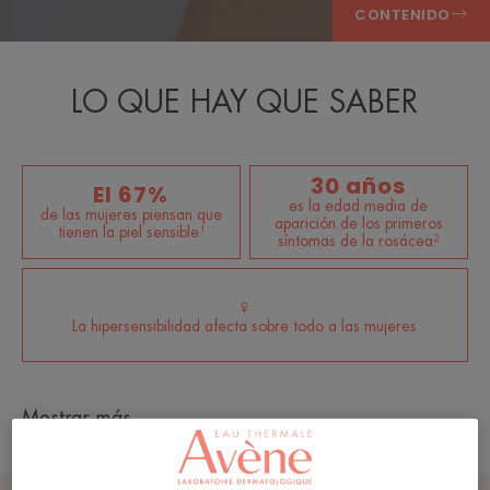
CONTENIDO
LO QUE HAY QUE SABER
30 años
El 67%
es la edad media de
de las mujeres piensan que
aparición de los primeros
tienen la piel sensible¹
síntomas de la rosácea²
♀
La hipersensibilidad afecta sobre todo a las mujeres
Mostrar más