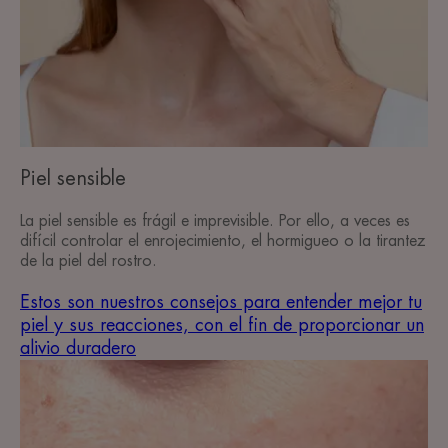
reacciones,
con
el
fin
de
proporcionar
un
alivio
Piel sensible
duradero
Piel
La piel sensible es frágil e imprevisible. Por ello, a veces es
sensible
difícil controlar el enrojecimiento, el hormigueo o la tirantez
de la piel del rostro.
Estos son nuestros consejos para entender mejor tu
piel y sus reacciones, con el fin de proporcionar un
alivio duradero
Todo
sobre
las
rojeces