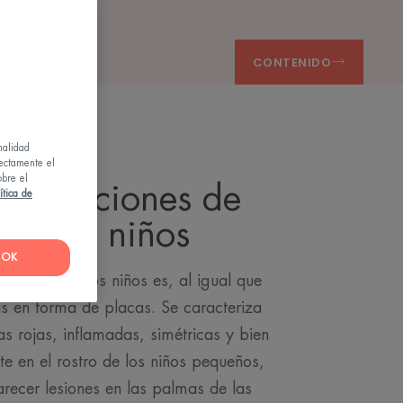
CONTENIDO
nalidad
rectamente el
obre el
calizaciones de
ítica de
 en los niños
OK
oriasis en los niños es, al igual que
sis en forma de placas. Se caracteriza
s rojas, inflamadas, simétricas y bien
te en el rostro de los niños pequeños,
ecer lesiones en las palmas de las