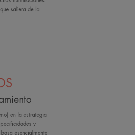
chas humillaciones.
ue saliera de la
OS
tamiento
mo) en la estrategia
specificidades y
e basa esencialmente