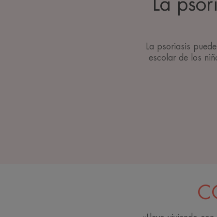
La psor
La psoriasis puede 
escolar de los ni
C