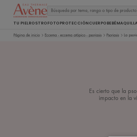
TU PIEL
ROSTRO
FOTOPROTECCIÓN
CUERPO
BEBÉ
MAQUILL
Página de inicio
Eccema - eccema atópico - psoriasis
Psoriasis
La psori
Es cierto que la ps
impacto en la vi