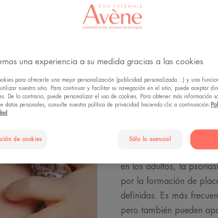
emos una experiencia a su medida gracias a las cookies
ookies para ofrecerle una mejor personalización (publicidad personalizada...) y una funcio
tilizar nuestro sitio. Para continuar y facilitar su navegación en el sitio, puede aceptar di
es. De lo contrario, puede personalizar el uso de cookies. Para obtener más información s
Formas y lo
e datos personales, consulte nuestra política de privacidad haciendo clic a continuación:
Pol
idad
la psoriasis
ción de cookies
Sólo lo esencial
La forma más común de ps
en los adultos, la psoria
por la formación de placa
definidas. Es más frecuen
pero también pueden apar