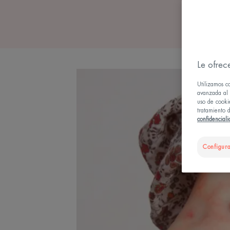
Le ofrec
Utilizamos c
avanzada al u
uso de cooki
tratamiento d
confidencial
Configura