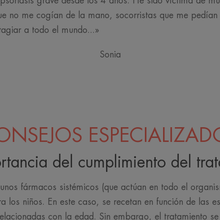
 psoriasis grave desde los 4 años. He sido víctima de mu
ue no me cogían de la mano, socorristas que me pedían q
tagiar a todo el mundo...»
Sonia
ONSEJOS ESPECIALIZAD
rtancia del cumplimiento del tra
gunos fármacos sistémicos (que actúan en todo el organis
a los niños. En este caso, se recetan en función de las e
relacionadas con la edad. Sin embargo, el tratamiento s