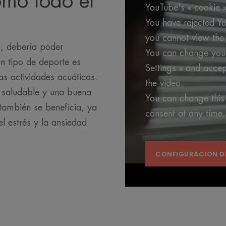
mo todo el
YouTube's « cookie »
You have rejected Yo
you cannot view the 
s, debería poder
You can change your
n tipo de deporte es
Settings » and accep
as actividades acuáticas.
the video.
 saludable y una buena
You can change this
 también se beneficia, ya
consent at any time.
el estrés y la ansiedad.
CONFIGURACIÓN D