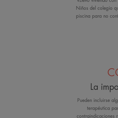
«Llevo viviendo con
Niños del colegio q
piscina para no con
C
La impo
Pueden incluirse al
terapéutica par
contraindicaciones 