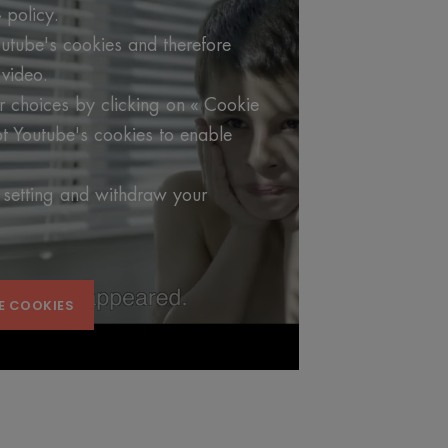
 policy.
utube's cookies and therefore
video.
 choices by clicking on « Cookie
t Youtube's cookies to enable
 setting and withdraw your
E COOKIES