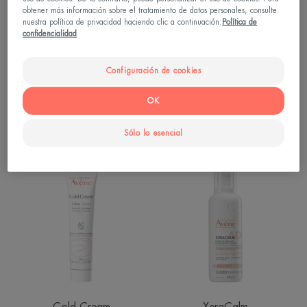
obtener más información sobre el tratamiento de datos personales, consulte
nuestra política de privacidad haciendo clic a continuación:
Política de
confidencialidad
Cicalfate+
Cicalfate+
Configuración de cookies
Crema reparadora
Manos Crema reparadora
protectora
efecto barrera
OK
4.6
/
5
1615
4.8
/
5
281
Sólo lo esencial
-
-
Crema
XERACALM
AD
-
Crema
relipidizante