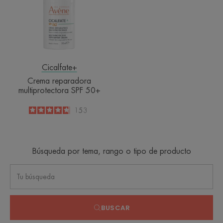
50+
Cicalfate+
Crema reparadora
multiprotectora SPF 50+
4.7
/
5
153
-
Búsqueda por tema, rango o tipo de producto
BUSCAR