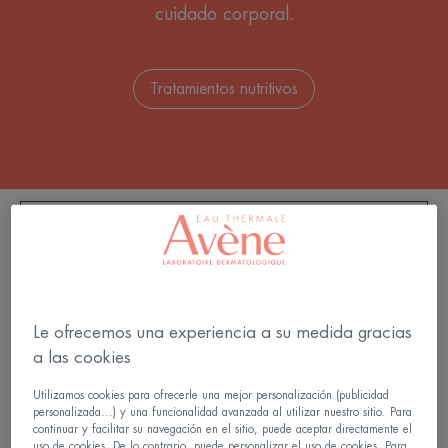
cuidado corporal.
Tratamientos nutritivos
FILTRAR LOS PRODUCTOS
6 resultados "Cremas"
Le ofrecemos una experiencia a su medida gracias
Crema
Manos
a las cookies
reparadora
Crema
protectora
reparadora
Utilizamos cookies para ofrecerle una mejor personalización (publicidad
efecto
personalizada...) y una funcionalidad avanzada al utilizar nuestro sitio. Para
barrera
continuar y facilitar su navegación en el sitio, puede aceptar directamente el
uso de cookies. De lo contrario, puede personalizar el uso de cookies. Para