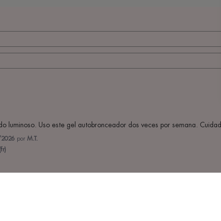
o luminoso. Uso este gel autobronceador dos veces por semana. Cuidado
/2026
por
M.T.
fr)