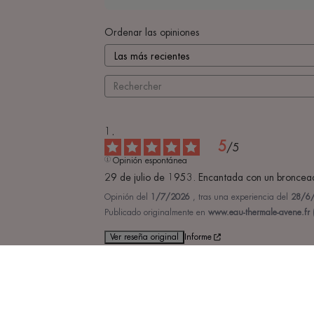
Ordenar las opiniones
5
/
5
Opinión espontánea
29 de julio de 1953. Encantada con un broncead
Opinión del
1/7/2026
, tras una experiencia del
28/6
Publicado originalmente en
www.eau-thermale-avene.fr (
Ver reseña original
Informe
1
/
5
Opinión espontánea