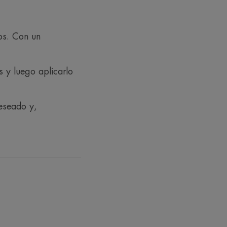
os. Con un
resivo y sin marcas.
 y luego aplicarlo
s en 1 hora*
deseado y,
iores de la piel
ación de placer
ENTORNO