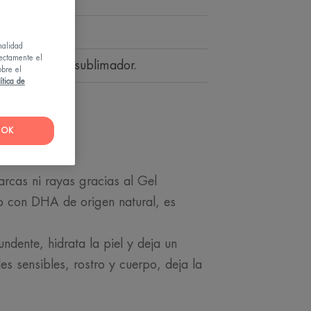
nalidad
rectamente el
, hidratante, sublimador.
obre el
ítica de
OK
rcas ni rayas gracias al Gel
o con DHA de origen natural, es
undente, hidrata la piel y deja un
s sensibles, rostro y cuerpo, deja la