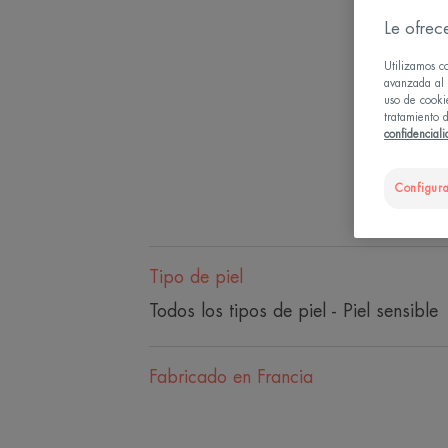
Le ofrec
Utilizamos c
avanzada al u
uso de cooki
tratamiento d
confidencial
Configura
Tipo de piel
Todos los tipos de piel - Piel sensible
Fabricado en Francia