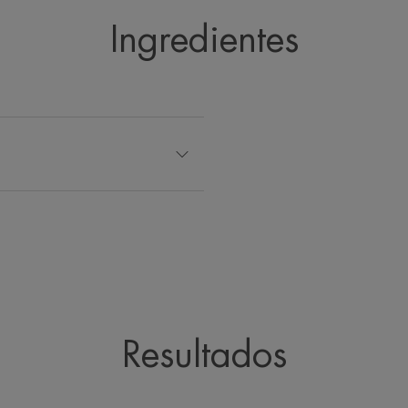
*Prueba instrumental tras una única aplicación en 20 sujet
Ingredientes
alcanzado tras 24 horas.
Resultados