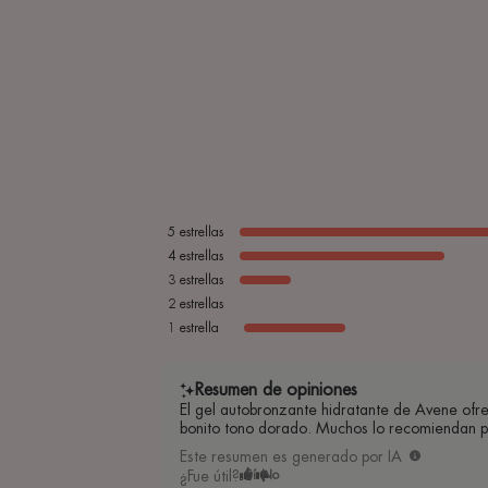
5
estrellas
4
estrellas
3
estrellas
2
estrellas
1
estrella
Resumen de opiniones
El gel autobronzante hidratante de Avene ofrec
bonito tono dorado. Muchos lo recomiendan po
Este resumen es generado por IA
¿Fue útil?
Sí
No