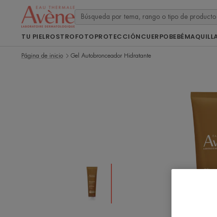
TU PIEL
ROSTRO
FOTOPROTECCIÓN
CUERPO
BEBÉ
MAQUILL
Página de inicio
Gel Autobronceador Hidratante