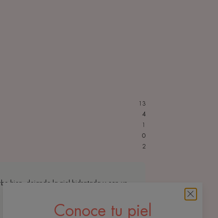
13
4
1
0
2
be bien, dejando la piel hidratada y con un
Conoce tu piel