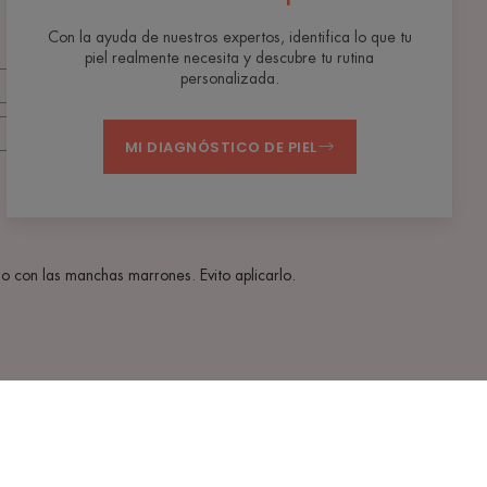
Con la ayuda de nuestros expertos, identifica lo que tu
piel realmente necesita y descubre tu rutina
personalizada.
MI DIAGNÓSTICO DE PIEL
 con las manchas marrones. Evito aplicarlo.