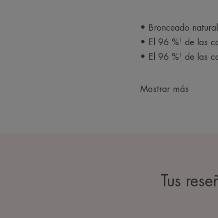
• Bronceado natura
• El 96 %¹ de las c
• El 96 %¹ de las c
Mostrar más
Tus rese