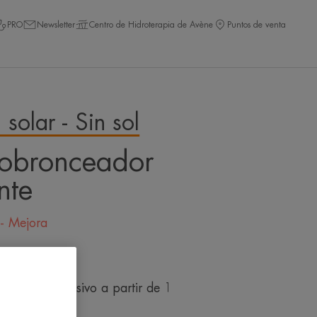
PRO
Newsletter
Centro de Hidroterapia de Avène
Puntos de venta
 solar - Sin sol
tobronceador
nte
 - Mejora
ones
ural y progresivo a partir de 1
 ni rayas.