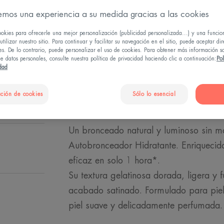
emos una experiencia a su medida gracias a las cookies
Resultado natural
ookies para ofrecerle una mejor personalización (publicidad personalizada...) y una funcio
tilizar nuestro sitio. Para continuar y facilitar su navegación en el sitio, puede aceptar di
Bronceado natural
es. De lo contrario, puede personalizar el uso de cookies. Para obtener más información s
e datos personales, consulte nuestra política de privacidad haciendo clic a continuación:
Pol
idad
Tubo
Tubo
100ml
ción de cookies
Sólo lo esencial
Un bronceado natural y luminoso sin ma
Autobronceador Hidratante. Enriquecid
eficaz en solo 1 hora*.
Su textura gelatinosa dorada, ligera y f
acabado satinado. Formulado para piele
piel suave y delicadamente perfumada.