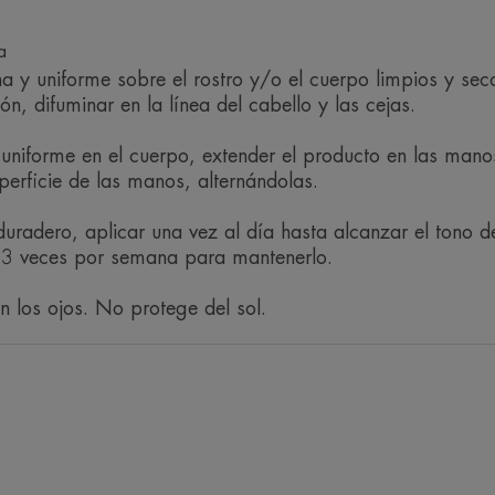
a
Ventaja
a y uniforme sobre el rostro y/o el cuerpo limpios y sec
ón, difuminar en la línea del cabello y las cejas.
Un bronceado natural en 1 hora*, prog
uniforme en el cuerpo, extender el producto en las manos
Beneficios
uperficie de las manos, alternándolas.
• BRONCEADO NATURAL y sin marca
uradero, aplicar una vez al día hasta alcanzar el tono 
• HIDRATANTE: hidrata las capas super
 3 veces por semana para mantenerlo.
• PERFUMADO: para una delicada sens
on los ojos. No protege del sol.
TEXTURA
Aroma del contenido
Con perfume