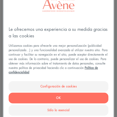
se utilizará únicamente para darte una respuesta a
la mayor brevedad. Tus datos personales se
conservarán durante 3 años desde tu último
contacto. Más información:
Política de privacidad.
Le ofrecemos una experiencia a su medida gracias
a las cookies
Utilizamos cookies para ofrecerle una mejor personalización (publicidad
personalizada...) y una funcionalidad avanzada al utilizar nuestro sitio. Para
continuar y facilitar su navegación en el sitio, puede aceptar directamente el
uso de cookies. De lo contrario, puede personalizar el uso de cookies. Para
obtener más información sobre el tratamiento de datos personales, consulte
nuestra política de privacidad haciendo clic a continuación:
Política de
confidencialidad
Configuración de cookies
OK
Sólo lo esencial