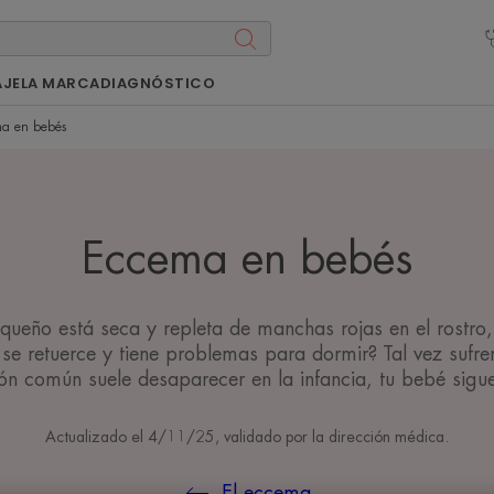
AJE
LA MARCA
DIAGNÓSTICO
a en bebés
Eccema en bebés
equeño está seca y repleta de manchas rojas en el rostro,
se retuerce y tiene problemas para dormir? Tal vez sufre
n común suele desaparecer en la infancia, tu bebé sigue 
Actualizado el
4/11/25
, validado por
la dirección médica
.
El eccema