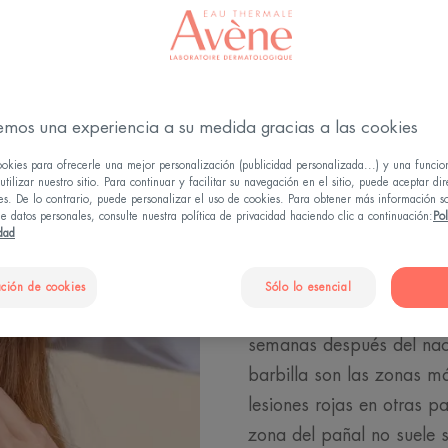
emos una experiencia a su medida gracias a las cookies
Eccema en 
ookies para ofrecerle una mejor personalización (publicidad personalizada...) y una funcio
reconocer,
tilizar nuestro sitio. Para continuar y facilitar su navegación en el sitio, puede aceptar di
es. De lo contrario, puede personalizar el uso de cookies. Para obtener más información s
e datos personales, consulte nuestra política de privacidad haciendo clic a continuación:
Pol
aliviar
idad
Tu bebé está malhumorado
ción de cookies
Sólo lo esencial
sábanas, se retuerce... 
semanas después del nacim
barbilla son las zonas m
lesiones rojas en otras p
zona del pañal no suele s