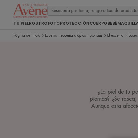
TU PIEL
ROSTRO
FOTOPROTECCIÓN
CUERPO
BEBÉ
MAQUILL
Página de inicio
Eccema - eccema atópico - psoriasis
El eccema
Eccem
¿La piel de tu p
piernas? ¿Se rasca, 
Aunque esta afecció