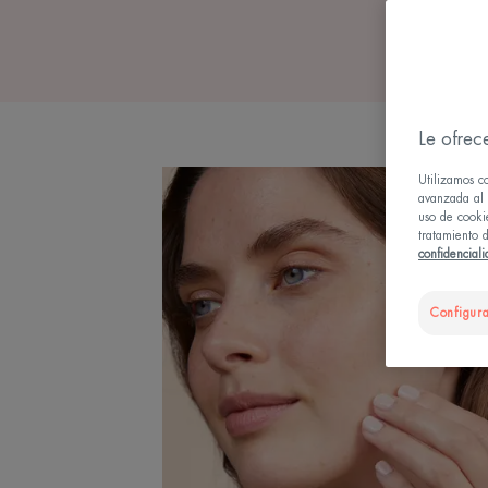
Le ofrec
Utilizamos c
avanzada al u
uso de cooki
tratamiento d
confidencial
Configura