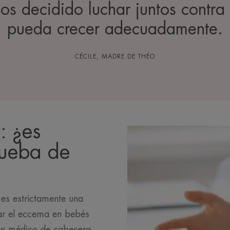
mos decidido luchar juntos contra
pueda crecer adecuadamente.
CÉCILE, MADRE DE THÉO
: ¿es
rueba de
es estrictamente una
ar el eccema en bebés
un médico de cabecera,