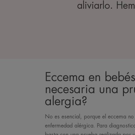
aliviarlo. He
Eccema en bebés
necesaria una p
alergia?
No es esencial, porque el eccema no 
enfermedad alérgica. Para diagnostic
basta con una prueba realizada por 