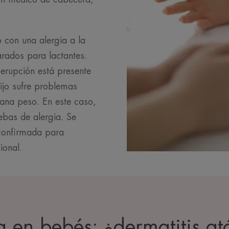
 con una alergia a la
rados para lactantes.
 erupción está presente
hijo sufre problemas
gana peso. En este caso,
ebas de alergia. Se
 confirmada para
ional.
 en bebés: ¿dermatitis at