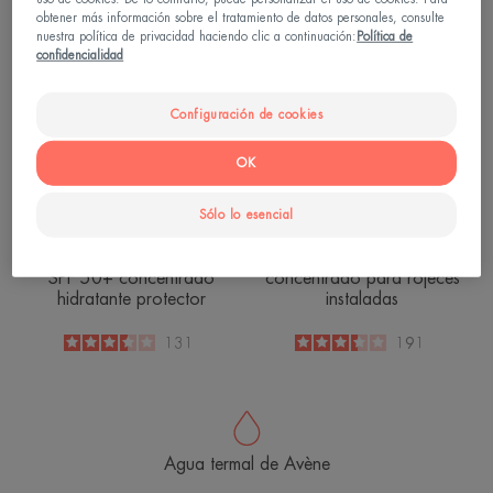
SPF
concentrado
obtener más información sobre el tratamiento de datos personales, consulte
nuestra política de privacidad haciendo clic a continuación:
Política de
50+
para
confidencialidad
concentrado
rojeces
hidratante
instaladas
Configuración de cookies
protector
OK
Sólo lo esencial
Antirougeurs Rosamed
Antirougeurs Rosamed
SPF 50+ concentrado
concentrado para rojeces
hidratante protector
instaladas
3.5
/
5
131
3.4
/
5
191
-
-
Agua termal de Avène