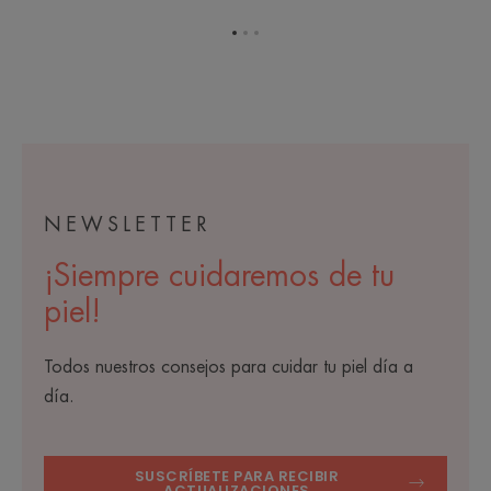
Ir
Ir
Ir
al
al
al
elemento
elemento
elemento
1
2
3
NEWSLETTER
¡Siempre cuidaremos de tu
piel!
Todos nuestros consejos para cuidar tu piel día a
día.
SUSCRÍBETE PARA RECIBIR
ACTUALIZACIONES