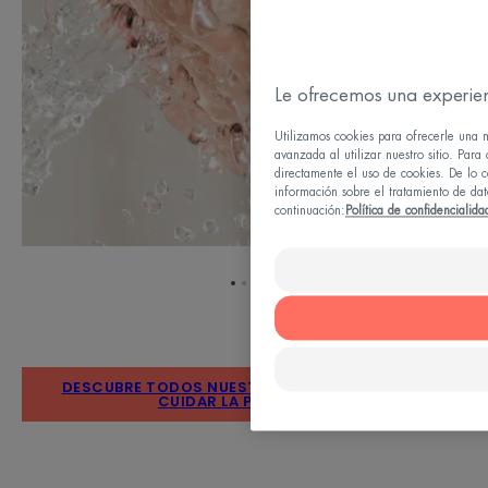
Le ofrecemos una experien
Utilizamos cookies para ofrecerle una m
avanzada al utilizar nuestro sitio. Para
directamente el uso de cookies. De lo 
información sobre el tratamiento de dato
continuación:
Política de confidencialida
Ir
Ir
Ir
al
al
al
elemento
elemento
elemento
1
2
3
DESCUBRE TODOS NUESTROS CONSEJOS PARA
CUIDAR LA PIEL GRASA