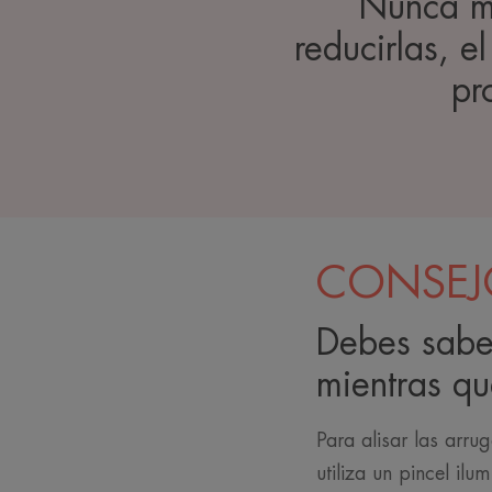
Nunca me
reducirlas, e
pr
CONSEJO
Debes saber
mientras qu
Para alisar las arru
utiliza un pincel il