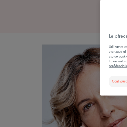
Le ofrec
Utilizamos c
avanzada al u
uso de cooki
tratamiento d
confidencial
Configura