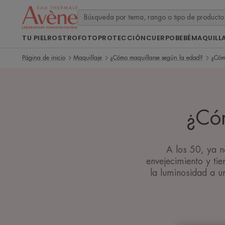
TU PIEL
ROSTRO
FOTOPROTECCIÓN
CUERPO
BEBÉ
MAQUILL
Página de inicio
Maquillaje
¿Cómo maquillarse según la edad?
¿Cómo
¿Cóm
A los 50, ya n
envejecimiento y ti
la luminosidad a u