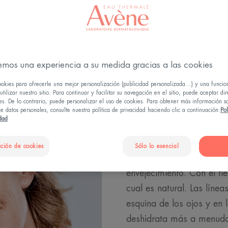
¿Cómo maquillarse según la edad?
emos una experiencia a su medida gracias a las cookies
ookies para ofrecerle una mejor personalización (publicidad personalizada...) y una funcio
tilizar nuestro sitio. Para continuar y facilitar su navegación en el sitio, puede aceptar di
es. De lo contrario, puede personalizar el uso de cookies. Para obtener más información s
A los 50, l
e datos personales, consulte nuestra política de privacidad haciendo clic a continuación:
Pol
idad
tiempo se m
ción de cookies
Sólo lo esencial
A partir de los 50, comi
envejecimiento. Con el ti
cual es natural. Las línea
esquina de los ojos y en l
deshidrata más a menudo