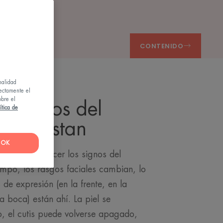
CONTENIDO
nalidad
rectamente el
obre el
os signos del
ítica de
anifiestan
OK
enzan a aparecer los signos del
empo, los rasgos faciales cambian, lo
s de expresión (en la frente, en la
a boca) están ahí. La piel se
, el cutis puede volverse apagado,