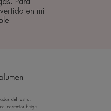
gas. Para
nvertido en mi
ble
volumen
gadas del rostro,
ncel corrector beige