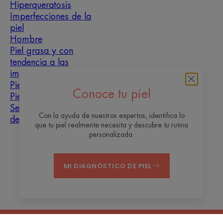
Hiperqueratosis
Imperfecciones de la
piel
Hombre
Piel grasa y con
tendencia a las
imperfecciones
Piel mixta
Conoce tu piel
Piel seca
Sequedad y
Con la ayuda de nuestros expertos, identifica lo
deshidratación
que tu piel realmente necesita y descubre tu rutina
personalizada.
Sobre nosotros
MI DIAGNÓSTICO DE PIEL
Contacto
Preguntas frecuentes
Avisos legales
Política de privacidad
Configuración de cookies