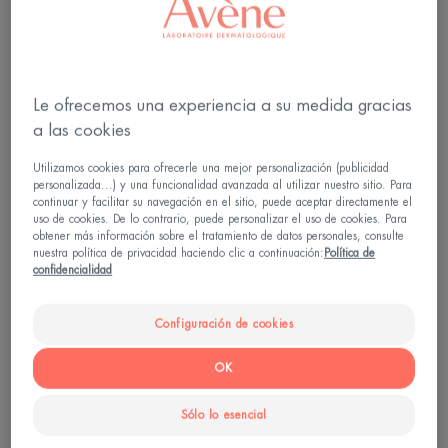
Le ofrecemos una experiencia a su medida gracias
a las cookies
Utilizamos cookies para ofrecerle una mejor personalización (publicidad
personalizada...) y una funcionalidad avanzada al utilizar nuestro sitio. Para
continuar y facilitar su navegación en el sitio, puede aceptar directamente el
uso de cookies. De lo contrario, puede personalizar el uso de cookies. Para
obtener más información sobre el tratamiento de datos personales, consulte
nuestra política de privacidad haciendo clic a continuación:
Política de
confidencialidad
Cómo curar las cicatrices de los
Configuración de cookies
tatuajes
OK
Los tatuajes son más populares que nunca. Pero
Sólo lo esencial
nunca ha sido un procedimiento banal.