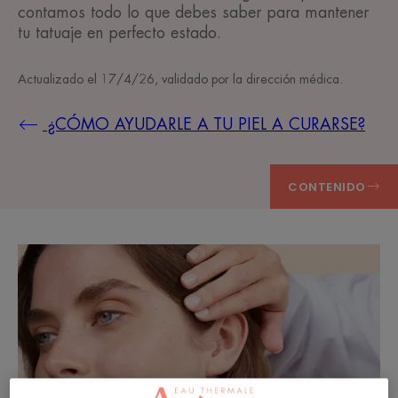
contamos todo lo que debes saber para mantener
tu tatuaje en perfecto estado.
Actualizado el
17/4/26
, validado por
la dirección médica
.
¿CÓMO AYUDARLE A TU PIEL A CURARSE?
CONTENIDO