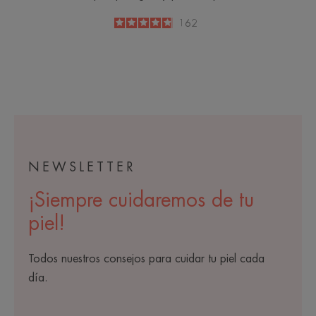
4.8
/
5
162
-
NEWSLETTER
¡Siempre cuidaremos de tu
piel!
Todos nuestros consejos para cuidar tu piel cada
día.