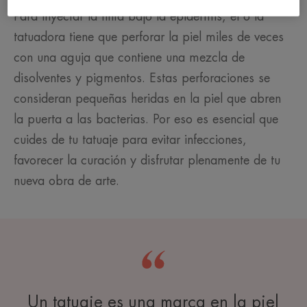
Para inyectar la tinta bajo la epidermis, el o la
tatuadora tiene que perforar la piel miles de veces
con una aguja que contiene una mezcla de
disolventes y pigmentos. Estas perforaciones se
consideran pequeñas heridas en la piel que abren
la puerta a las bacterias. Por eso es esencial que
cuides de tu tatuaje para evitar infecciones,
favorecer la curación y disfrutar plenamente de tu
nueva obra de arte.
Un tatuaje es una marca en la piel