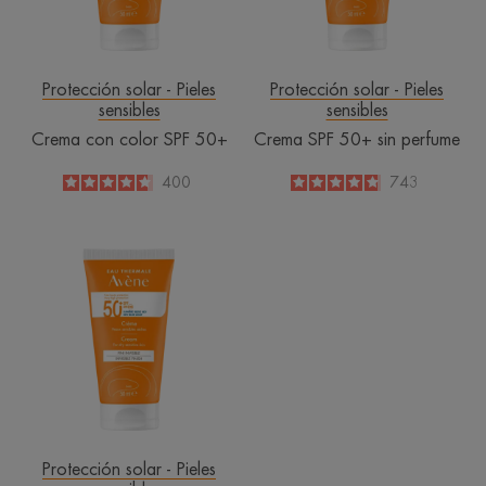
Protección solar - Pieles
Protección solar - Pieles
sensibles
sensibles
Crema con color SPF 50+
Crema SPF 50+ sin perfume
4.6
/
5
400
4.8
/
5
743
-
-
Crema
SPF
50+
Protección solar - Pieles