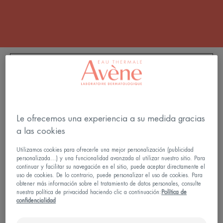
FILTRAR LOS PRODUCTOS
5 resultados "Cremas solares"
Le ofrecemos una experiencia a su medida gracias
Reflexe
Crema
a las cookies
Solar
mineral
50+
de
Utilizamos cookies para ofrecerle una mejor personalización (publicidad
muy
personalizada...) y una funcionalidad avanzada al utilizar nuestro sitio. Para
alta
continuar y facilitar su navegación en el sitio, puede aceptar directamente el
uso de cookies. De lo contrario, puede personalizar el uso de cookies. Para
protección
obtener más información sobre el tratamiento de datos personales, consulte
SPF
nuestra política de privacidad haciendo clic a continuación:
Política de
50+
confidencialidad