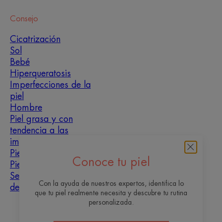
Consejo
Cicatrización
Sol
Bebé
Hiperqueratosis
Imperfecciones de la
piel
Hombre
Piel grasa y con
tendencia a las
imperfecciones
Piel mixta
Conoce tu piel
Piel seca
Sequedad y
Con la ayuda de nuestros expertos, identifica lo
deshidratación
que tu piel realmente necesita y descubre tu rutina
personalizada.
Sobre nosotros