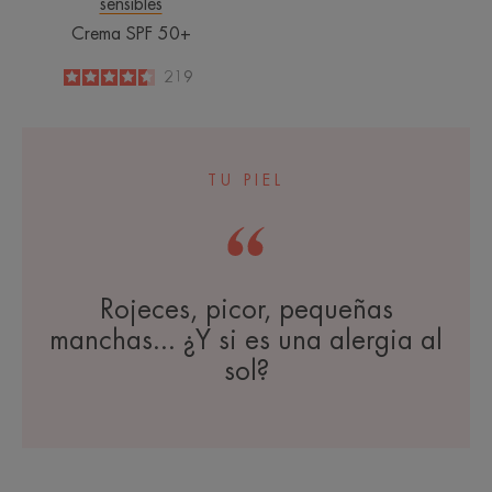
sensibles
Crema SPF 50+
4.5
/
5
219
-
TU PIEL
Rojeces, picor, pequeñas
manchas... ¿Y si es una alergia al
sol?