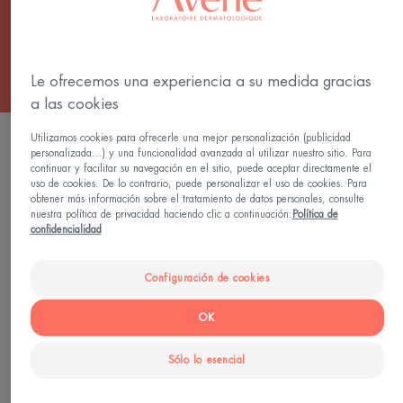
oscuras.
Le ofrecemos una experiencia a su medida gracias
a las cookies
Utilizamos cookies para ofrecerle una mejor personalización (publicidad
FILTRAR LOS PRODUCTOS
personalizada...) y una funcionalidad avanzada al utilizar nuestro sitio. Para
continuar y facilitar su navegación en el sitio, puede aceptar directamente el
uso de cookies. De lo contrario, puede personalizar el uso de cookies. Para
obtener más información sobre el tratamiento de datos personales, consulte
1 resultado "Sprays solares"
nuestra política de privacidad haciendo clic a continuación:
Política de
confidencialidad
Spray
SPF30
Configuración de cookies
OK
Sólo lo esencial