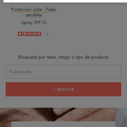
Protección solar - Pieles
sensibles
Spray SPF30
5
/
5
12
-
Búsqueda por tema, rango o tipo de producto
BUSCAR