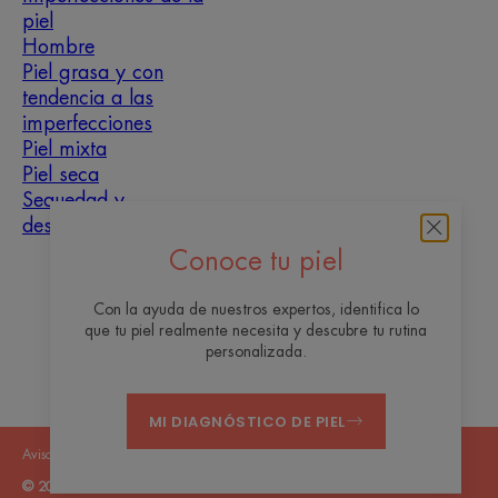
piel
Hombre
Piel grasa y con
tendencia a las
imperfecciones
Piel mixta
Piel seca
Sequedad y
deshidratación
Conoce tu piel
Sobre nosotros
Con la ayuda de nuestros expertos, identifica lo
Contacto
Preguntas frecuentes
que tu piel realmente necesita y descubre tu rutina
personalizada.
MI DIAGNÓSTICO DE PIEL
Avisos legales
Política de privacidad
Configuración de cookies
© 2026 Eau Thermale Avène