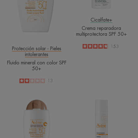
Cicalfate+
Crema reparadora
multiprotectora SPF 50+
4.7
/
5
153
Protección solar - Pieles
-
intolerantes
Fluido mineral con color SPF
50+
2
/
5
13
-
Fluido
Sunsimed
mineral
KA
con
color
SPF
50+