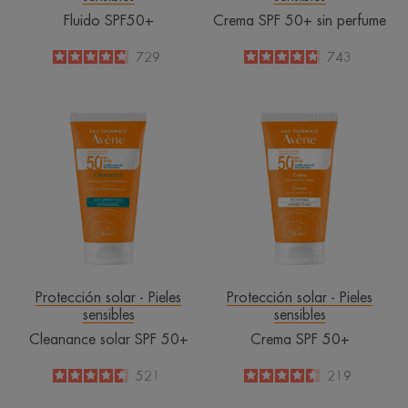
Fluido SPF50+
Crema SPF 50+ sin perfume
4.7
/
5
729
4.8
/
5
743
-
-
Cleanance
Crema
solar
SPF
SPF
50+
50+
Protección solar - Pieles
Protección solar - Pieles
sensibles
sensibles
Cleanance solar SPF 50+
Crema SPF 50+
4.6
/
5
521
4.5
/
5
219
-
-