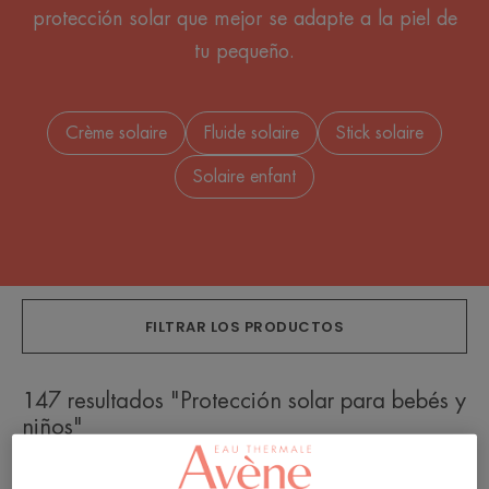
protección solar que mejor se adapte a la piel de
tu pequeño.
Crème solaire
Fluide solaire
Stick solaire
Solaire enfant
FILTRAR LOS PRODUCTOS
147 resultados "Protección solar para bebés y
niños"
ULTRA
ULTRA