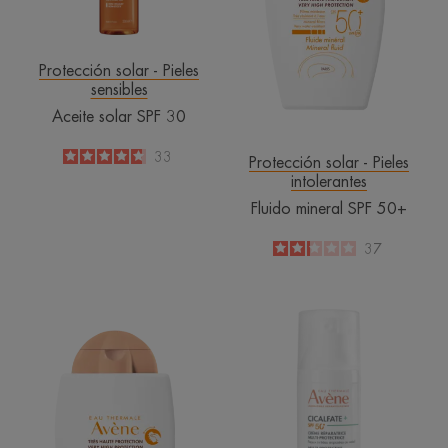
Protección solar - Pieles
sensibles
Aceite solar SPF 30
4.8
/
5
33
Protección solar - Pieles
-
intolerantes
Fluido mineral SPF 50+
2.2
/
5
37
-
Fluido
Crema
mineral
reparadora
con
multiprotectora
color
SPF
SPF
50+
50+