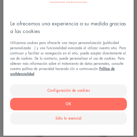
INNOVACIÓN
FLUIDO
FLUIDO
RADIANCE
MAT
SPF50+
PERFECT
Le ofrecemos una experiencia a su medida gracias
SPF
50+
a las cookies
Utilizamos cookies para ofrecerle una mejor personalización (publicidad
personalizada...) y una funcionalidad avanzada al utilizar nuestro sitio. Para
continuar y facilitar su navegación en el sitio, puede aceptar directamente el
uso de cookies. De lo contrario, puede personalizar el uso de cookies. Para
Protección solar - Pieles
Protección solar - Pieles
obtener más información sobre el tratamiento de datos personales, consulte
sensibles
sensibles
nuestra política de privacidad haciendo clic a continuación:
Política de
ULTRA FLUIDO RADIANCE
ULTRA FLUIDO MAT
confidencialidad
SPF50+
PERFECT SPF 50+
Configuración de cookies
4.4
/
5
42
4.6
/
5
151
-
-
OK
Fluido
FLUIDO
antiedad
ANTIIMPERF
Sólo lo esencial
SPF50
SPF50