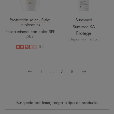
Protección solar - Pieles
SunsiMed
intolerantes
Sunsimed KA
Fluido mineral con color SPF
Protege
50+
Dispositivo médico
3.3
/
5
82
-
1
…
7
8
Página
Página
anterior
siguiente
Búsqueda por tema, rango o tipo de producto