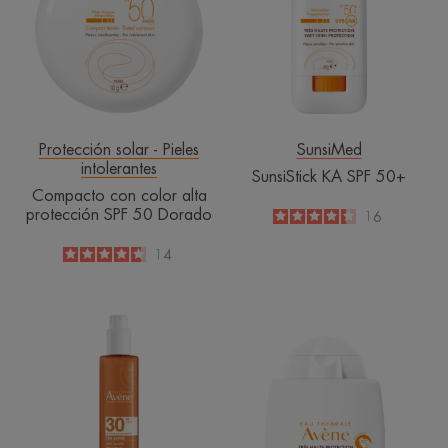
alta
50+
protección
SPF
50
Dorado
Protección solar - Pieles
SunsiMed
intolerantes
SunsiStick KA SPF 50+
Compacto con color alta
protección SPF 50 Dorado
4.3
/
5
16
-
4.6
/
5
14
-
Aceite
Fluido
solar
mineral
SPF
SPF
30
50+