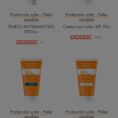
Protección solar - Pieles
Protección solar - Pieles
sensibles
sensibles
FLUIDO ANTIMANCHAS
Crema con color SPF 50+
SPF50+
4.6
/
5
400
-
4.6
/
5
41
-
Fluido
Crema
SPF50+
SPF
50+
sin
perfume
Protección solar - Pieles
Protección solar - Pieles
sensibles
sensibles