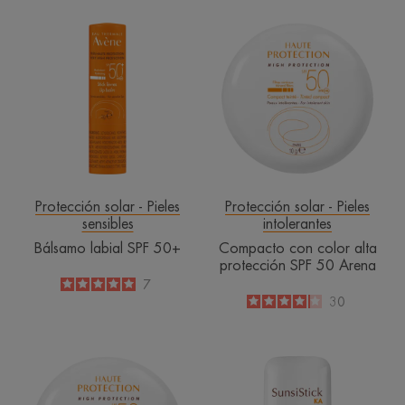
Bálsamo
Compacto
labial
con
SPF
color
50+
alta
protección
SPF
50
Arena
Protección solar - Pieles
Protección solar - Pieles
sensibles
intolerantes
Bálsamo labial SPF 50+
Compacto con color alta
protección SPF 50 Arena
5
/
5
7
-
4.1
/
5
30
-
Compacto
SunsiStick
con
KA
color
SPF