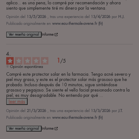
aplico... es una pena, lo compré por recomendación y ahora 
siento que simplemente tiré mi dinero por la ventana.
Opinión del
13/5/2026
, tras una experiencia del
13/4/2026
por
H.J.
Publicado originalmente en
www.eau-thermale-avene.fr (fr)
Ver reseña original
Informe
1
/
5
Opinión espontánea
Compré este protector solar en la farmacia. Tengo acné severo y 
piel muy grasa, y este es el protector solar más grasoso que he 
probado. Incluso después de 10 minutos, sigue sintiéndose 
grasoso y pegajoso. Se siente el vello facial presionado contra la 
piel; es muy desagradable. No entiendo por qué 
...
leer más
Opinión del
21/3/2026
, tras una experiencia del
13/3/2026
por
J.T.
Publicado originalmente en
www.eau-thermale-avene.fr (fr)
Ver reseña original
Informe