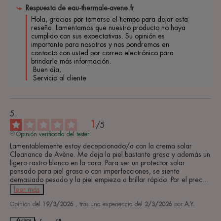
Respuesta de
eau-thermale-avene.fr
Hola, gracias por tomarse el tiempo para dejar esta 
reseña. Lamentamos que nuestro producto no haya 
cumplido con sus expectativas. Su opinión es 
importante para nosotros y nos pondremos en 
contacto con usted por correo electrónico para 
brindarle más información.

 Buen día,

 Servicio al cliente 
1
/
5
Opinión verificada del tester
Lamentablemente estoy decepcionado/a con la crema solar 
Cleanance de Avène. Me deja la piel bastante grasa y además un 
ligero rastro blanco en la cara. Para ser un protector solar 
pensado para piel grasa o con imperfecciones, se siente 
demasiado pesado y la piel empieza a brillar rápido. Por el prec
...
leer más
Opinión del
19/3/2026
, tras una experiencia del
2/3/2026
por
A.Y.