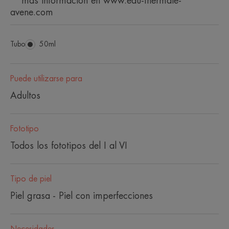
**más información en www.eau-thermale-
avene.com
Tubo
Tubo
50ml
Puede utilizarse para
Adultos
Fototipo
Todos los fototipos del I al VI
Tipo de piel
Piel grasa - Piel con imperfecciones
Necesidades