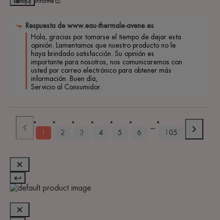
Útil
(0)
Informe
Respuesta de
www.eau-thermale-avene.es
Hola, gracias por tomarse el tiempo de dejar esta 
opinión. Lamentamos que nuestro producto no le 
haya brindado satisfacción. Su opinión es 
importante para nosotros, nos comunicaremos con 
usted por correo electrónico para obtener más 
información. Buen día, 

Servicio al Consumidor.
1
2
3
4
5
6
105