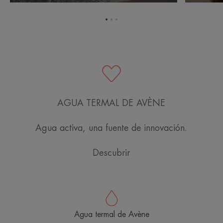
sol
azul
Ir
Ir
Ir
al
al
al
elemento
elemento
elemento
1
2
3
AGUA TERMAL DE AVÈNE
Agua activa, una fuente de innovación.
Descubrir
Agua termal de Avène