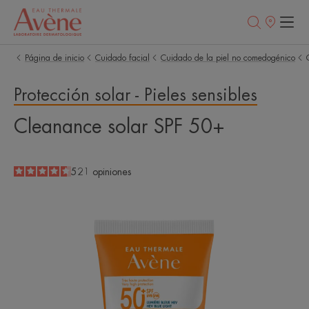
Puntos
de
venta
Página de inicio
Cuidado facial
Cuidado de la piel no comedogénico
Protección solar - Pieles sensibles
Cleanance solar SPF 50+
4.6
/
5
521
opiniones
-