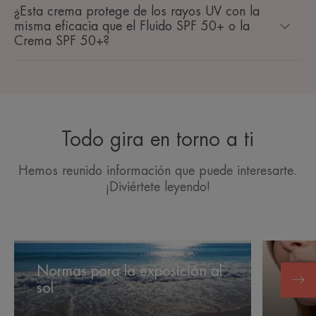
¿Esta crema protege de los rayos UV con la
misma eficacia que el Fluido SPF 50+ o la
Crema SPF 50+?
Todo gira en torno a ti
Hemos reunido información que puede interesarte.
¡Diviértete leyendo!
Normas
Los
para
efectos
Normas para la exposición al
la
de
sol
Los e
exposición
la
al
luz