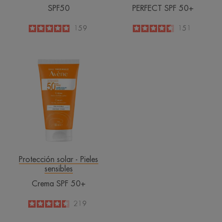
SPF50
PERFECT SPF 50+
4.9
/
5
159
4.6
/
5
151
-
-
Crema
SPF
50+
Protección solar - Pieles
sensibles
Crema SPF 50+
4.5
/
5
219
-