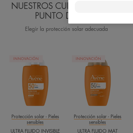
NUESTROS CUIDADOS EN EL
PUNTO DE MIRA
Elegir la protección solar adecuada
ULTRA
ULTRA
INNOVACIÓN
INNOVACIÓN
FLUIDO
FLUIDO
INVISIBLE
MAT
SPF50
PERFECT
SPF
50+
Protección solar - Pieles
Protección solar - Pieles
sensibles
sensibles
ULTRA FLUIDO INVISIBLE
ULTRA FLUIDO MAT