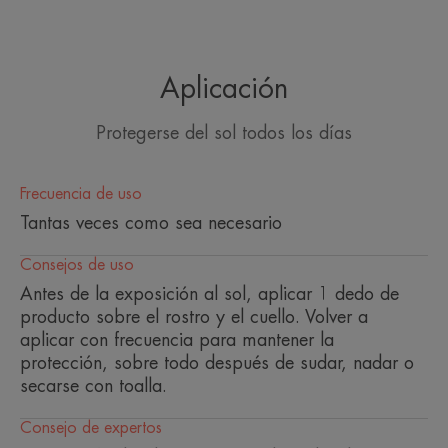
otros, que no presenta toxicidad en 3 especies
claves de la biodiversidad marina: una especie de
Aplicación
coral, una de fitopláncton y una de
zoopláncton***.
Protegerse del sol todos los días
Su nuevo envase ecoconcebido contiene menos
Frecuencia de uso
plástico, además es reciclable y contiene un 64%
Tantas veces como sea necesario
de plástico reciclado (sin cápsula), así pues
Consejos de uso
cumple plenamente con el enfoque racional y ético
Antes de la exposición al sol, aplicar 1 dedo de
de Pierre Fabre Dermocosmética.
producto sobre el rostro y el cuello. Volver a
aplicar con frecuencia para mantener la
protección, sobre todo después de sudar, nadar o
secarse con toalla.
EN PALABRAS DE NUESTRO EXPERTO
Consejo de expertos