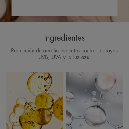
de día.
• SEBORRRGULADOR : presenta una reducción
significativa de las lesiones acneicas.
• FORMULADA para limitar el impacto en los
ecosistemas marinos ***.
Ingredientes
*Test In vitro en epidermis reconstruida expuesta a
Protección de amplio espectro contra los rayos
la luz azul - Cuantificación de la oxidación del
UVB, UVA y la luz azul
ADN.
**Test In vitro
***Filtros no ecotóxicos sin impacto significativo
en 3 especies representativas de la biodiversidad
marina (una especie de coral, una especie de
fitopláncton y una especie de zoopláncton) de
acuerdo a tests llevados a cabo por el
Observatorio Oceanográfico de Banyuls -sur-Mer,
colaborador de el European Marine Biological
Resource Center, en concentraciones
representativas de las que podemos encontrar en el