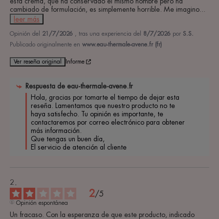
esta crema, que ha conservado el mismo nombre pero ha 
cambiado de formulación, es simplemente horrible. Me imagino
...
leer más
Opinión del
21/7/2026
, tras una experiencia del
8/7/2026
por
S.S.
Publicado originalmente en
www.eau-thermale-avene.fr (fr)
Ver reseña original
Informe
Respuesta de
eau-thermale-avene.fr
Hola, gracias por tomarte el tiempo de dejar esta 
reseña. Lamentamos que nuestro producto no te 
haya satisfecho. Tu opinión es importante, te 
contactaremos por correo electrónico para obtener 
más información. 

Que tengas un buen día, 

El servicio de atención al cliente
2
/
5
Opinión espontánea
Un fracaso. Con la esperanza de que este producto, indicado 