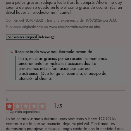
para pieles grasas, redujera los brillos, lo compré. Ahora me doy 
cuenta de que se queda en la piel como grasa de coche. ¿Es tan 
difícil hacer un producto matificante?
Opinión del
30/6/2026
, tras una experiencia del
8/6/2026
por
A.M.
Publicado originalmente en
www.eau-thermale-avene.de (de)
Ver reseña original
Informe
Respuesta de
www.eau-thermale-avene.de
Hola, muchas gracias por su reseña. Lamentamos 
sinceramente las molestias ocasionadas. Le 
enviaremos más información por correo 
electrónico. Que tenga un buen día, el equipo de 
atención al cliente.
1
/
5
Opinión espontánea
Lo he estado usando durante unas semanas y hace TODO lo 
contrario de lo que se anuncia: deja mi piel MUY brillante, es 
demasiado pegajoso incluso si tengo cuidado con la cantidad que 