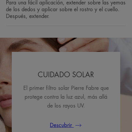
Para una fácil aplicación, extender sobre las yemas
de los dedos y aplicar sobre el rostro y el cuello.
Después, extender.
La más alta protección solar para
la piel sensible grasa y con
imperfecciones del rostro.
Beneficios
CUIDADO SOLAR
• FOTOPROTECTORA: filtros fotoestables UVB-
El primer filtro solar Pierre Fabre que
UVA- LUZ AZUL que combaten los efectos nocivos
de los rayos solares. -95% de daño celular
protege contra la luz azul, más allá
inducido por la radiación solar*.
de los rayos UV.
• ANTIOXIDANTE: ayuda a proteger las células
contra los radicales libres**.
• IMPERCEPTIBLE: deja una tez natural y una
Descubrir
protección invisible cada día. Utilizar como crema