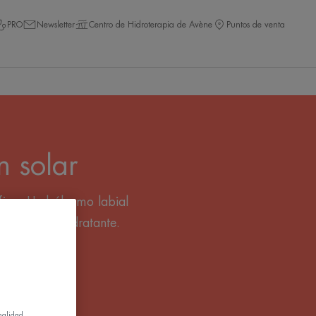
PRO
Newsletter
Centro de Hidroterapia de Avène
Puntos de venta
n solar
fica. Un bálsamo labial
 y un stick hidratante.
nalidad