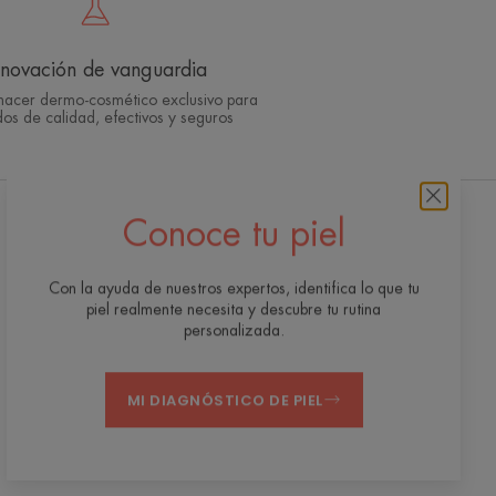
nnovación de vanguardia
hacer dermo-cosmético exclusivo para
os de calidad, efectivos y seguros
Conoce tu piel
Suscríbete a la newsletter
Recibe nuestros consejos expertos,
Con la ayuda de nuestros expertos, identifica lo que tu
recomendaciones personalizadas para el
piel realmente necesita y descubre tu rutina
cuidado de tu piel y mucho más.
personalizada.
INSCRÍBETE AHORA
MI DIAGNÓSTICO DE PIEL