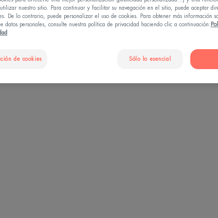
tilizar nuestro sitio. Para continuar y facilitar su navegación en el sitio, puede aceptar di
es. De lo contrario, puede personalizar el uso de cookies. Para obtener más información s
e datos personales, consulte nuestra política de privacidad haciendo clic a continuación:
Pol
idad
otección solar"
ción de cookies
Sólo lo esencial