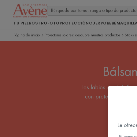
TU PIEL
ROSTRO
FOTOPROTECCIÓN
CUERPO
BEBÉ
MAQUILL
Página de inicio
Protectores solares: descubre nuestros productos
Sticks s
Bálsam
Los labios son frágile
con protección solar t
Le ofrec
Utilizamos c