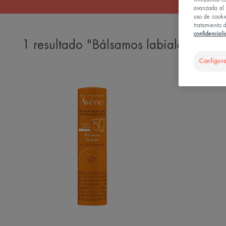
avanzada al u
uso de cooki
tratamiento d
confidencial
1 resultado "Bálsamos labiales con pr
Configura
Bálsamo
labial
SPF
50+