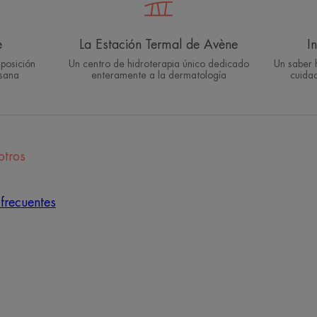
e
La Estación Termal de Avène
I
posición
Un centro de hidroterapia único dedicado
Un saber 
 sana
enteramente a la dermatología
cuidad
otros
frecuentes