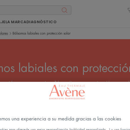
AJE
LA MARCA
DIAGNÓSTICO
olares
Bálsamos labiales con protección solar
os labiales con protecció
s y están muy expuestos. Necesitan una protección especí
iene la ventaja de ser a la vez una protección solar labial
Todos los Sticks solares
emos una experiencia a su medida gracias a las cookies
ookies para ofrecerle una mejor personalización (publicidad personalizada...) y una funcio