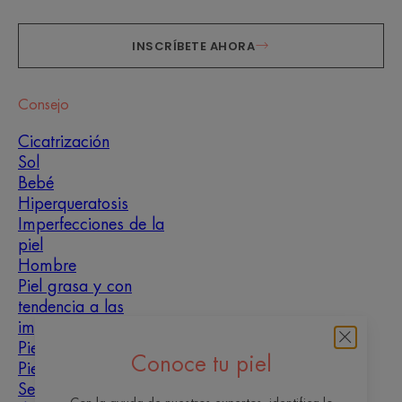
INSCRÍBETE AHORA
Consejo
Cicatrización
Sol
Bebé
Hiperqueratosis
Imperfecciones de la
piel
Hombre
Piel grasa y con
tendencia a las
imperfecciones
Piel mixta
Conoce tu piel
Piel seca
Sequedad y