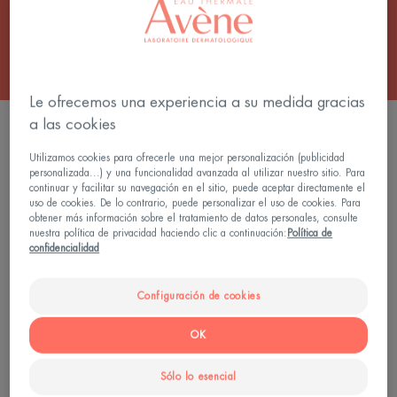
Todos los Crema solar facial de alta protección
Le ofrecemos una experiencia a su medida gracias
a las cookies
3 resultados "Crema solar matificante Avène"
Utilizamos cookies para ofrecerle una mejor personalización (publicidad
ULTRA
FLUIDO
personalizada...) y una funcionalidad avanzada al utilizar nuestro sitio. Para
FLUIDO
ANTIIMPERF
continuar y facilitar su navegación en el sitio, puede aceptar directamente el
uso de cookies. De lo contrario, puede personalizar el uso de cookies. Para
OIL
SPF50
obtener más información sobre el tratamiento de datos personales, consulte
CONTROL
nuestra política de privacidad haciendo clic a continuación:
Política de
SPF50
confidencialidad
Configuración de cookies
OK
Protección solar - Pieles
Protección solar - Pieles
sensibles
sensibles
Sólo lo esencial
ULTRA FLUIDO OIL
FLUIDO