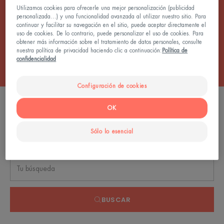
garantiza una tez radiante.
Utilizamos cookies para ofrecerle una mejor personalización (publicidad
personalizada...) y una funcionalidad avanzada al utilizar nuestro sitio. Para
continuar y facilitar su navegación en el sitio, puede aceptar directamente el
uso de cookies. De lo contrario, puede personalizar el uso de cookies. Para
Todos los Cremas
obtener más información sobre el tratamiento de datos personales, consulte
nuestra política de privacidad haciendo clic a continuación:
Política de
confidencialidad
Configuración de cookies
0 resultado "Tratamientos antioxidantes"
OK
Sólo lo esencial
Búsqueda por tema, rango o tipo de producto
BUSCAR