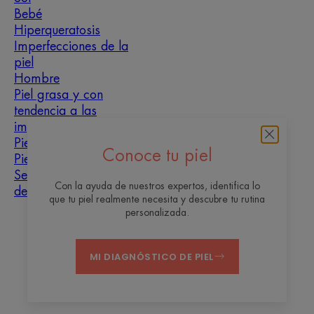
Bebé
Hiperqueratosis
Imperfecciones de la
piel
Hombre
Piel grasa y con
tendencia a las
imperfecciones
Piel mixta
Conoce tu piel
Piel seca
Sequedad y
Con la ayuda de nuestros expertos, identifica lo
deshidratación
que tu piel realmente necesita y descubre tu rutina
personalizada.
Sobre nosotros
MI DIAGNÓSTICO DE PIEL
Contacto
Preguntas frecuentes