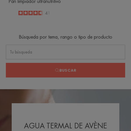
Pan limpiador ultranutritivo
4.7
/
5
41
-
Búsqueda por tema, rango o tipo de producto
BUSCAR
AGUA TERMAL DE AVÈNE