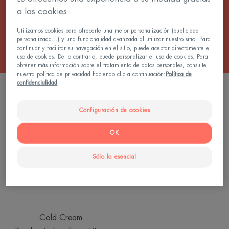
a las cookies
Todos los Cuidado de la piel para la ducha
Utilizamos cookies para ofrecerle una mejor personalización (publicidad
personalizada...) y una funcionalidad avanzada al utilizar nuestro sitio. Para
continuar y facilitar su navegación en el sitio, puede aceptar directamente el
uso de cookies. De lo contrario, puede personalizar el uso de cookies. Para
obtener más información sobre el tratamiento de datos personales, consulte
nuestra política de privacidad haciendo clic a continuación:
Política de
confidencialidad
1 resultado "Barras limpiadoras ultrarricas"
Pan
Configuración de cookies
limpiador
OK
ultranutritivo
Sólo lo esencial
Cold Cream