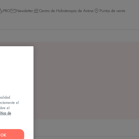
PRO
Newsletter
Centro de Hidroterapia de Avène
Puntos de venta
a
"
"
nalidad
rectamente el
obre el
ítica de
OK