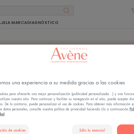
AJE
LA MARCA
DIAGNÓSTICO
resultados de la búsqued
emos una experiencia a su medida gracias a las cookies
ookies para ofrecerle una mejor personalización (publicidad personalizada...) y una funcio
tilizar nuestro sitio. Para continuar y facilitar su navegación en el sitio, puede aceptar di
es. De lo contrario, puede personalizar el uso de cookies. Para obtener más información s
e datos personales, consulte nuestra política de privacidad haciendo clic a continuación:
Pol
idad
ción de cookies
Sólo lo esencial