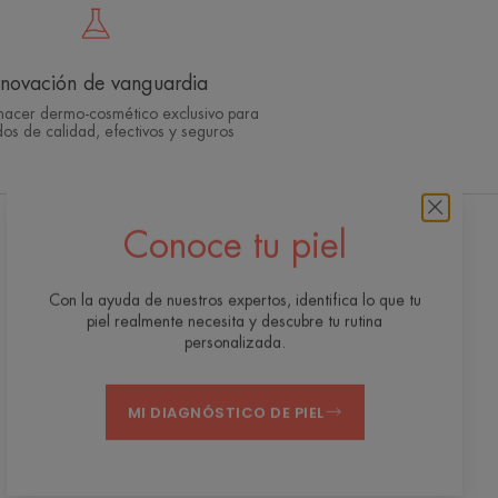
nnovación de vanguardia
hacer dermo-cosmético exclusivo para
os de calidad, efectivos y seguros
Conoce tu piel
Suscríbete a la newsletter
Recibe nuestros consejos expertos,
Con la ayuda de nuestros expertos, identifica lo que tu
recomendaciones personalizadas para el
piel realmente necesita y descubre tu rutina
cuidado de tu piel y mucho más.
personalizada.
INSCRÍBETE AHORA
MI DIAGNÓSTICO DE PIEL