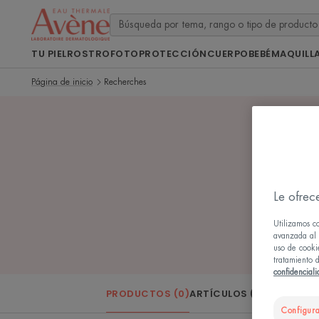
TU PIEL
ROSTRO
FOTOPROTECCIÓN
CUERPO
BEBÉ
MAQUILL
Página de inicio
Recherches
0 
Le ofrec
Utilizamos c
avanzada al u
uso de cooki
tratamiento d
confidencial
PRODUCTOS (0)
ARTÍCULOS (0)
Configura