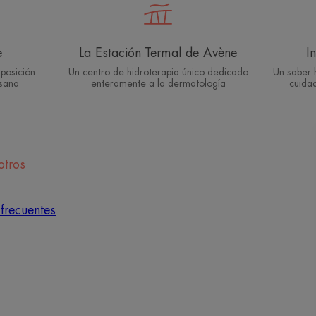
e
La Estación Termal de Avène
I
posición
Un centro de hidroterapia único dedicado
Un saber 
 sana
enteramente a la dermatología
cuidad
otros
frecuentes