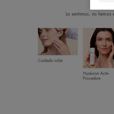
Lo sentimos, no hemos e
Cuidado
Hyal
Product
solar
Activ
ranges
Proc
slider
Cuidado solar
Hyaluron Activ
Procedure