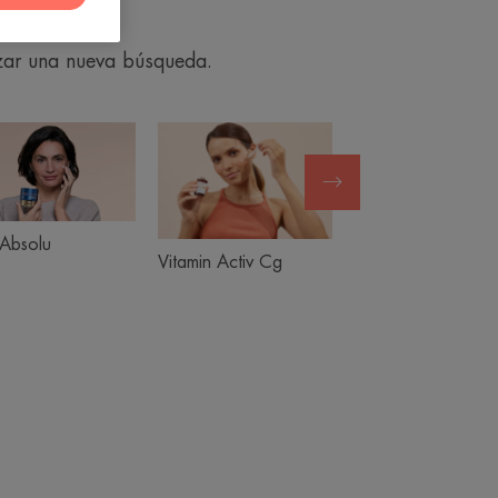
izar una nueva búsqueda.
DermAbsolu
Vitamin
Cicalf
Activ
Cg
Absolu
Vitamin Activ Cg
Cicalfate+