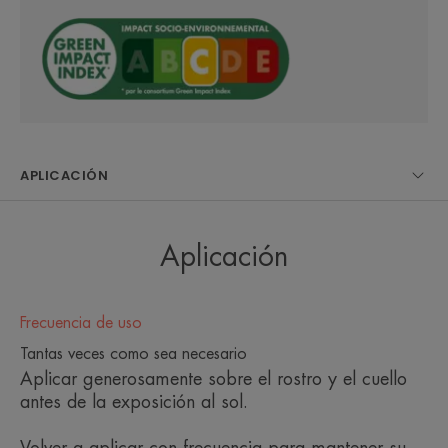
Skin Protect Ocean Respect. Tubo hermético para
una conservación óptima. Sin perfume.
EN PALABRAS DE NUESTRO EXPERTO
APLICACIÓN
Aplicación
Protección solar facial muy alta
para pieles sensibles mixtas o
grasas, con acción matificante
Frecuencia de uso
durante 12 horas.
Tantas veces como sea necesario
Aplicar generosamente sobre el rostro y el cuello
antes de la exposición al sol.
Volver a aplicar con frecuencia para mantener su