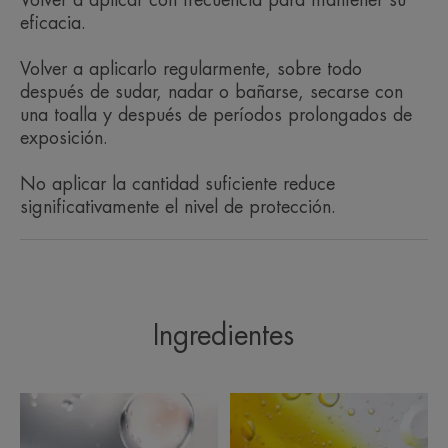
Ventaja
eficacia.
Protección solar muy alta para pieles sensibles
Volver a aplicarlo regularmente, sobre todo
mixtas o grasas, con acción matificante durante 12
después de sudar, nadar o bañarse, secarse con
horas.
una toalla y después de períodos prolongados de
exposición.
Beneficios
No aplicar la cantidad suficiente reduce
• FOTOPROTECCIÓN SPF 50+.
significativamente el nivel de protección.
• MATIFICA durante 12 horas.
• PROTECCIÓN ANTIOXIDANTE para un cutis
fresco.
Ingredientes