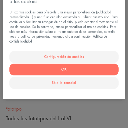
a las cookies
mixtas o grasas. Matificante.
Utilizamos cookies para ofrecerle una mejor personalización (publicidad
personalizada...) y una funcionalidad avanzada al utilizar nuestro sitio. Para
continuar y facilitar su navegación en el sitio, puede aceptar directamente el
Complejo exclusivo de activos de protección
uso de cookies. De lo contrario, puede personalizar el uso de cookies. Para
Sunsitive®
obtener más información sobre el tratamiento de datos personales, consulte
nuestra política de privacidad haciendo clic a continuación:
Política de
confidencialidad
Fotoprotector, antioxidante y agente matificante.
Configuración de cookies
Tubo con dosificador
OK
Puede utilizarse para
Sólo lo esencial
Adultos
Fototipo
Todos los fototipos del I al VI