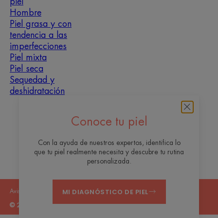
piel
Hombre
Piel grasa y con
tendencia a las
imperfecciones
Piel mixta
Piel seca
Sequedad y
deshidratación
Sobre nosotros
Conoce tu piel
Contacto
Preguntas frecuentes
Con la ayuda de nuestros expertos, identifica lo
que tu piel realmente necesita y descubre tu rutina
personalizada.
MI DIAGNÓSTICO DE PIEL
Avisos legales
Política de privacidad
Configuración de cookies
© 2026 Eau Thermale Avène