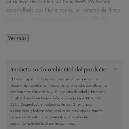
de activos de protección Sunsitive® Protection
desarrollado por Pierre Fabre, un sistema de filtros
patentado para una protección UVB-UVA de
espectro muy amplio y fotoestable. Este complejo
antioxidante único, que combina un precursor
Ver más
fotoestable de la vitamina E (pretocoferil) y un
precursor fotoestable de la vitamina C (ascorbil
glucósido) proporciona una protección celular
Impacto socio-ambiental del producto
reforzada contra los radicales libres. Su textura
ligera está enriquecida con monolaurina y Agua
El Green Impact Index es una herramienta para mostrar el
impacto medioambiental y social de los productos cosméticos, los
termal de Avène, reconocida por sus propiedades
complementos alimenticios y los productos de salud y bienestar
calmantes, antiirritantes y suavizantes, para un uso
familiar, basada en la metodología descrita en AFNOR Spec
diario. Este fluido matificante de acabado no
2215. Desarrollado en colaboración con 21 empresas,
asociaciones y federaciones, evalúa sus productos en función
graso, sin brillos y empolvado está formulado de
de más de 50 criterios para una transparencia aún
conformidad con el enfoque ecorresponsable de
mayor.
Comprendre le Green Impact Index