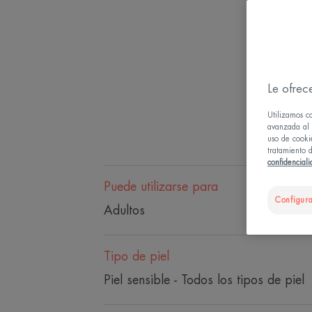
Le ofrec
Utilizamos c
avanzada al u
uso de cooki
tratamiento d
confidencial
Puede utilizarse para
Configura
Adultos
Tipo de piel
Piel sensible - Todos los tipos de piel