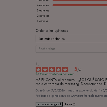
4
estrellas
3
estrellas
2
estrellas
1
estrella
Ordenar las opiniones
5
/
5
Opinión verificada del tester
ME ENCANTA el producto... ¿POR QUÉ SOLO ESTÁ
Mala estrategia de marketing. Decepcionada. De
Opinión del
7/5/2026
, tras una experiencia del
1/5/
Publicado originalmente en
www.eau-thermale-avene.ca 
Ver reseña original
Informe