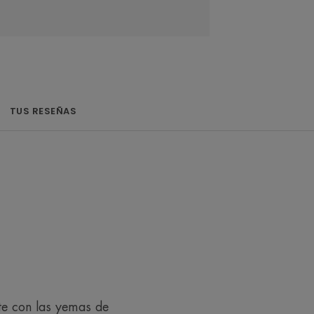
lulosa y cera de jojoba.
TUS RESEÑAS
.
l Agua termal de Avène.
eciclado
te con las yemas de