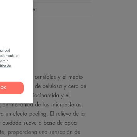
icante, calmante
nalidad
rectamente el
obre el
ítica de
on las pieles sensibles y el medio
e microesferas de celulosa y cera de
OK
l muerta. La niacinamida y el
ación mecánica de las microesferas,
 un efecto peeling. El relieve de la
ste cuidado suave a base de agua
nte, proporciona una sensación de