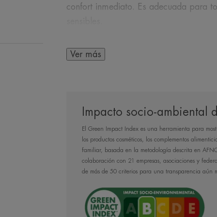
confort inmediato. Es adecuada para to
sensibles.
Ver más
EN PALABRAS DE 
Impacto socio-ambiental d
El Green Impact Index es una herramienta para mostr
los productos cosméticos, los complementos alimentici
Una doble acció
familiar, basada en la metodología descrita en AFN
colaboración con 21 empresas, asociaciones y federa
gracias a su gel r
de más de 50 criterios para una transparencia aún 
Avè