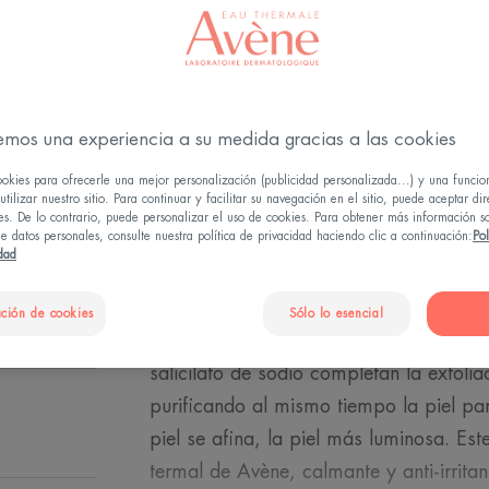
Exfoliante, purif
Tubo
Tubo
50ml
emos una experiencia a su medida gracias a las cookies
ookies para ofrecerle una mejor personalización (publicidad personalizada...) y una funcio
tilizar nuestro sitio. Para continuar y facilitar su navegación en el sitio, puede aceptar di
es. De lo contrario, puede personalizar el uso de cookies. Para obtener más información s
e datos personales, consulte nuestra política de privacidad haciendo clic a continuación:
Pol
idad
La fórmula biodegradable* respetuosa c
ambiente de este gel exfoliante contien
ción de cookies
Sólo lo esencial
jojoba, para eliminar suavemente la pie
salicilato de sodio completan la exfoli
purificando al mismo tiempo la piel para
piel se afina, la piel más luminosa. E
termal de Avène, calmante y anti-irrita