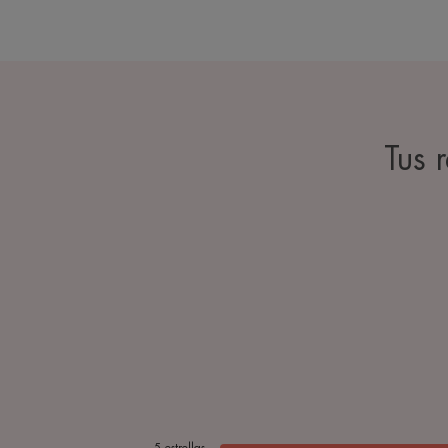
Tus 
5
estrellas