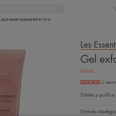
AJE
LA MARCA
DIAGNÓSTICO
Les Essent
Gel exf
Exfolia
4.5
/
5
2
opinio
-
Exfolia y purifica 
Fórmula biodegr