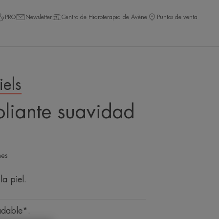
PRO
Newsletter
Centro de Hidroterapia de Avène
Puntos de venta
iels
oliante suavidad
nes
la piel.
adable*.