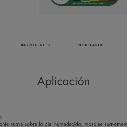
Beneficios
• EXFOLIA, contiene microesferas de ce
INGREDIENTES
RESULTADOS
• PURIFICA gracias a su efecto peeling
• CALMA gracias a las propiedades de
ENTORNO
Aplicación
Embalaje con al menos un 25% de material r
Embalaje no reciclable
*Según la norma OECD301B
a
liante suave sobre la piel humedecida, masajee suavemen