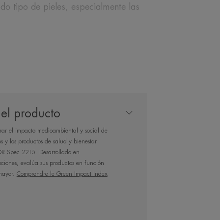
do tipo de pieles, especialmente las
NUESTRO EXPERTO
el producto
ar el impacto medioambiental y social de
os y los productos de salud y bienestar
n peeling suave
OR Spec 2215. Desarrollado en
ciones, evalúa sus productos en función
ico en agua termal
mayor.
Comprendre le Green Impact Index
ne.