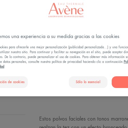
Maquillaje - Subl
Su formulación mu
esculpir el maquil
emos una experiencia a su medida gracias a las cookies
Sin perfume, sin 
ookies para ofrecerle una mejor personalización (publicidad personalizada...) y una funcio
tilizar nuestro sitio. Para continuar y facilitar su navegación en el sitio, puede aceptar di
Larga duración.
es. De lo contrario, puede personalizar el uso de cookies. Para obtener más información s
e datos personales, consulte nuestra política de privacidad haciendo clic a continuación:
Pol
idad
Fijador, matifica
ción de cookies
Sólo lo esencial
Compacto
Estos polvos faciales con tonos marrone
realzan la tez con un efecto bronceado