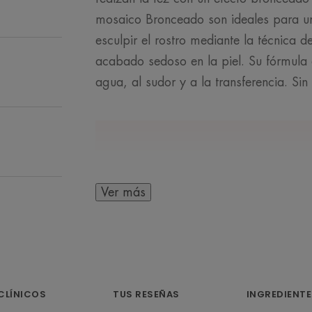
mosaico Bronceado son ideales para unif
esculpir el rostro mediante la técnica de
acabado sedoso en la piel. Su fórmula d
agua, al sudor y a la transferencia. Sin
EN PALABRAS DE 
Ver más
Tonos marrones
aportar calidez a 
CLÍNICOS
TUS RESEÑAS
INGREDIENTE