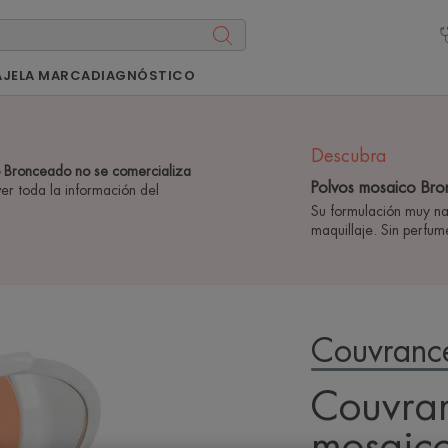
AJE
LA MARCA
DIAGNÓSTICO
Descubra
 Bronceado no se comercializa
Polvos mosaico Br
ver toda la información del
Su formulación muy natu
maquillaje. Sin perfum
Couvranc
Couvran
mosaic