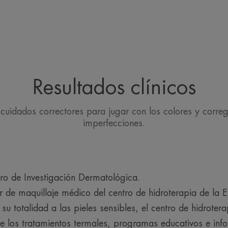
TEXTURA
Resultados clínicos
Aroma del contenido
Sin perfume
uidados correctores para jugar con los colores y corregi
imperfecciones.
ro de Investigación Dermatológica.
ler de maquillaje médico del centro de hidroterapia de la 
u totalidad a las pieles sensibles, el centro de hidrotera
e los tratamientos termales, programas educativos e info