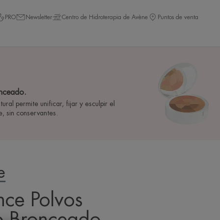
PRO
Newsletter
Centro de Hidroterapia de Avène
Puntos de venta
onceado.
ral permite unificar, fijar y esculpir el
e, sin conservantes.
e
ce Polvos
o Bronceado