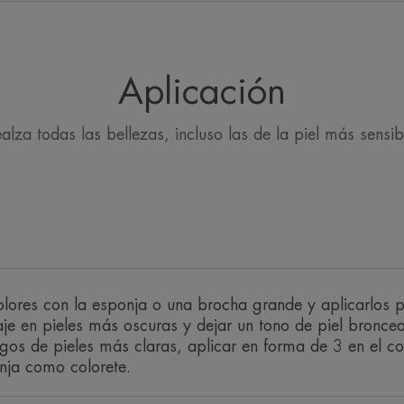
marcar los párp
maquillaje en las 
Aplicación
alza todas las bellezas, incluso las de la piel más sensib
Ventaja
Larga duración y alta tolerancia, resiste
sudor.
lores con la esponja o una brocha grande y aplicarlos po
Beneficios
laje en pieles más oscuras y dejar un tono de piel bronce
• REALZA la tez e ilumina los rasgos d
sgos de pieles más claras, aplicar en forma de 3 en el co
• FIJA el maquillaje de forma invisibl
ranja como colorete.
durante todo el día.
• ESCULPE el rostro, para un maquillaje