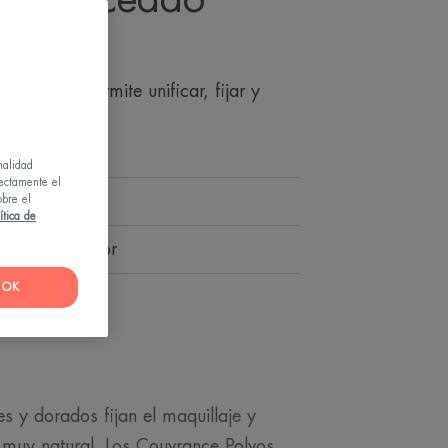
ima - Matifica
y natural permite unificar, fijar y
laje.
conservantes.
nalidad
rectamente el
obre el
ítica de
nte, potenciador
OK
s y dorados fijan el maquillaje y
 muy natural. Los Couvrance Polvos