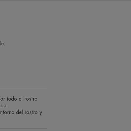
ados y fijar el
pieles más oscuras.
le.
nte al agua, a la transferencia y al
r todo el rostro
ado.
e forma natural.
ntorno del rostro y
e para que se mantenga perfecto
 elegante y natural.