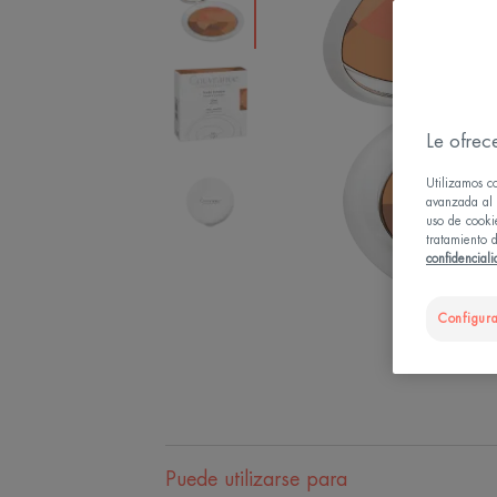
Le ofrec
Utilizamos c
avanzada al u
uso de cooki
tratamiento d
confidencial
Configura
Puede utilizarse para