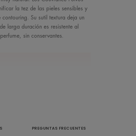
icar la tez de las pieles sensibles y
 contouring. Su sutil textura deja un
e larga duración es resistente al
 perfume, sin conservantes.
NUESTRO EXPERTO
 y dorados para
las pieles claras,
S
PREGUNTAS FRECUENTES