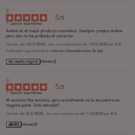
5
/
5
Opinión espontánea
Avène es el mejor producto cosmético. Siempre compro Avène 
pero aún no he probado el corrector.
Opinión del
16/2/2024
, tras una experiencia del
14/2/2024
por
A.A.
Publicado originalmente en
www.eau-thermale-avene.de (de)
Ver reseña original
Informe
5
/
5
Opinión espontánea
M encanta Me encanta, pero actualmente no lo encuentro en 
ninguna parte. Está retirado?
Opinión del
4/2/2024
, tras una experiencia del
1/2/2024
por
A.A.
Útil
(0)
Informe