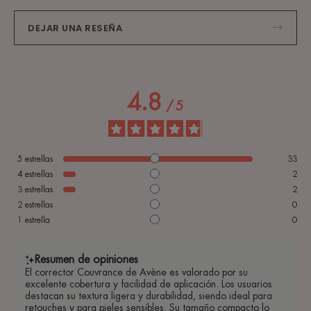
DEJAR UNA RESEÑA
4.8
/
5
5
estrellas
33
4
estrellas
2
3
estrellas
2
2
estrellas
0
1
estrella
0
Resumen de opiniones
El corrector Couvrance de Avène es valorado por su
excelente cobertura y facilidad de aplicación. Los usuarios
destacan su textura ligera y durabilidad, siendo ideal para
retouches y para pieles sensibles. Su tamaño compacto lo