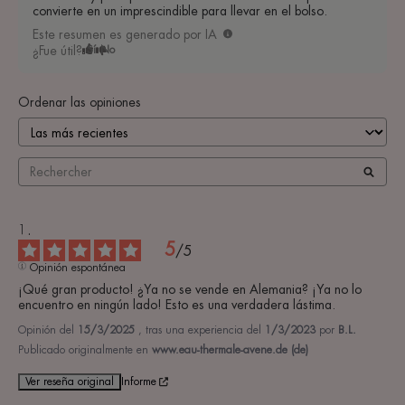
convierte en un imprescindible para llevar en el bolso.
Este resumen es generado por IA
¿Fue útil?
Sí
No
Ordenar las opiniones
5
/
5
Opinión espontánea
¡Qué gran producto! ¿Ya no se vende en Alemania? ¡Ya no lo 
encuentro en ningún lado! Esto es una verdadera lástima.
Opinión del
15/3/2025
, tras una experiencia del
1/3/2023
por
B.L.
Publicado originalmente en
www.eau-thermale-avene.de (de)
Ver reseña original
Informe