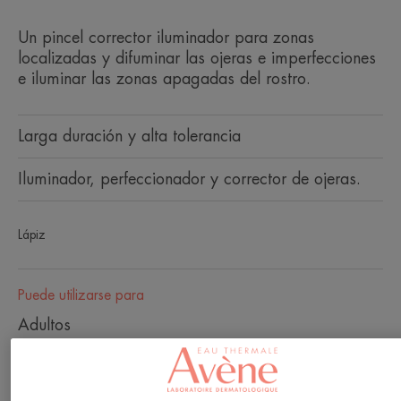
Un pincel corrector iluminador para zonas
localizadas y difuminar las ojeras e imperfecciones
e iluminar las zonas apagadas del rostro.
Larga duración y alta tolerancia
Iluminador, perfeccionador y corrector de ojeras.
Lápiz
Puede utilizarse para
Adultos
Tipo de piel