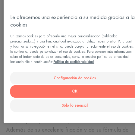
Piel con imperfecciones - Piel sensible
Le ofrecemos una experiencia a su medida gracias a la
Necesidades
cookies
Uniformiza la tez - Antibolsas
Utilizamos cookies para ofrecerle una mejor personalización (publicidad
personalizada...) y una funcionalidad avanzada al utilizar nuestro sitio. Para contin
y facilitar su navegación en el sitio, puede aceptar directamente el uso de cookies.
lo contrario, puede personalizar el uso de cookies. Para obtener más información
Fabricado en Francia
sobre el tratamiento de datos personales, consulte nuestra política de privacidad
haciendo clic a continuación:
Política de confidencialidad
Couvrance Pincel corrector Beige disimula las
imperfecciones localizadas de la piel e ilumina las
Configuración de cookies
zonas apagadas del rostro. Gracias a su textura
OK
ligera y a su cobertura de ligera a moderada,
camufla las pequeñas imperfecciones y rojeces y
Sólo lo esencial
puede aplicarse a ligeros toques después del
maquillaje respetando las pieles más sensibles.
Además de su excelente fijación y de su fórmula de