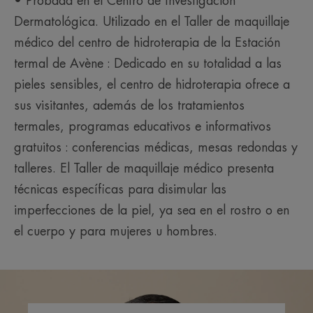
• Probada en el Centro de Investigación
• ILUMINADOR : el Pincel corrector Couvrance
Dermatológica. Utilizado en el Taller de maquillaje
Beige ilumina las zonas apagadas del rostro y
difumina los signos de fatiga y las líneas de
médico del centro de hidroterapia de la Estación
expresión para conseguir una tez uniforme y
termal de Avène : Dedicado en su totalidad a las
radiante. Su fórmula, ligera y fácil de aplicar,
pieles sensibles, el centro de hidroterapia ofrece a
respeta la piel sensible y protege de los rayos UV
sus visitantes, además de los tratamientos
con su filtro SPF 15.
termales, programas educativos e informativos
gratuitos : conferencias médicas, mesas redondas y
TEXTURA
talleres. El Taller de maquillaje médico presenta
técnicas específicas para disimular las
Beneficios de la textura
imperfecciones de la piel, ya sea en el rostro o en
Textura ligera y no grasa que no marca los defectos de la
el cuerpo y para mujeres u hombres.
piel.
Aroma del contenido
Sin perfume