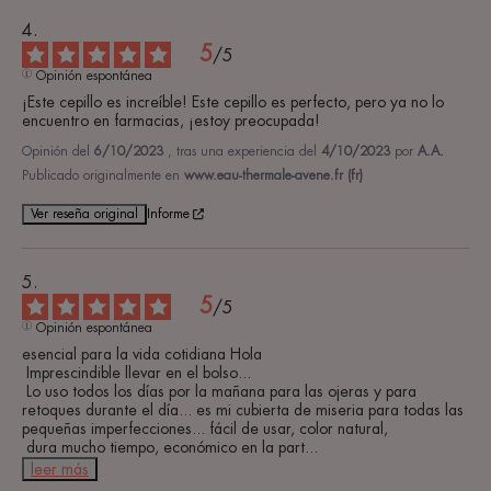
5
/
5
Opinión espontánea
¡Este cepillo es increíble! Este cepillo es perfecto, pero ya no lo 
encuentro en farmacias, ¡estoy preocupada!
Opinión del
6/10/2023
, tras una experiencia del
4/10/2023
por
A.A.
Publicado originalmente en
www.eau-thermale-avene.fr (fr)
Ver reseña original
Informe
5
/
5
Opinión espontánea
esencial para la vida cotidiana Hola

 Imprescindible llevar en el bolso...

 Lo uso todos los días por la mañana para las ojeras y para 
retoques durante el día... es mi cubierta de miseria para todas las 
pequeñas imperfecciones... fácil de usar, color natural,

 dura mucho tiempo, económico en la part
...
leer más