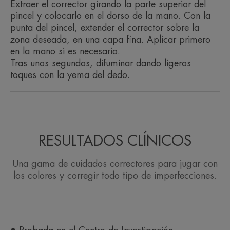
Extraer el corrector girando la parte superior del
pincel y colocarlo en el dorso de la mano. Con la
Ventaja
punta del pincel, extender el corrector sobre la
zona deseada, en una capa fina. Aplicar primero
Couvrance Pincel corrector Beige disimula las
en la mano si es necesario.
imperfecciones localizadas de la piel e ilumina las
Tras unos segundos, difuminar dando ligeros
zonas apagadas del rostro. Su textura y cobertura
toques con la yema del dedo.
ligeras respetan la piel sensible e iluminan la tez,
con toques de luz sobre el maquillaje.
Beneficios
RESULTADOS CLÍNICOS
• CORRIGE las imperfecciones. La textura y
cobertura ligeras difuminan las manchas oscuras
Una gama de cuidados correctores para jugar con
del rostro, las ojeras, las imperfecciones
los colores y corregir todo tipo de imperfecciones.
localizadas y las rojeces. El pincel es fácil de llevar
a todas partes y permite retocarse rápidamente a
lo largo del día. Resistente al agua, al sudor y a
las transferencias.