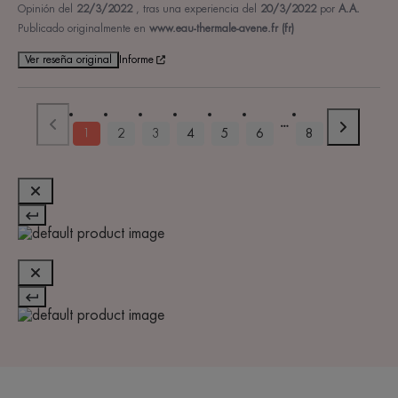
Opinión del
22/3/2022
, tras una experiencia del
20/3/2022
por
A.A.
Publicado originalmente en
www.eau-thermale-avene.fr (fr)
Ver reseña original
Informe
1
2
3
4
5
6
8