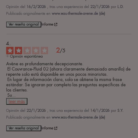
Opinión del
16/2/2026
, tras una experiencia del
22/1/2026
por
L.D.
Publicado originalmente en
www.eau-thermale-avene.de (de)
Ver reseña original
Informe
2
/
5
Opinión espontánea
Avène es profundamente decepcionante.

 El Couvrance‑Fluid 02 (ahora claramente demasiado amarillo) de 
repente solo está disponible en unos pocos minoristas.

 En lugar de información clara, solo se obtiene la misma frase 
estándar. Se ignoran por completo las preguntas específicas de 
los clientes.

 Su
...
leer más
Opinión del
22/1/2026
, tras una experiencia del
14/1/2026
por
S.Y.
Publicado originalmente en
www.eau-thermale-avene.de (de)
Ver reseña original
Informe