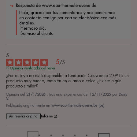
Respuesta de
www.eau-thermale-avene.de
Hola, gracias por tus comentarios y nos pondremos 
en contacto contigo por correo electrónico con más 
detalles.

 Hermoso día,

 Servicio al cliente
5
/
5
Opinión verificada del tester
¿Por qué ya no está disponible la Fundación Couvrance 2.0? Es un 
producto muy bueno, también en cuanto a color. ¿Existe algún 
producto similar?
Opinión del
21/1/2026
, tras una experiencia del
12/11/2025
por
Daisy
V.
Publicado originalmente en
www.eau-thermale-avene.be (be)
Ver reseña original
Informe