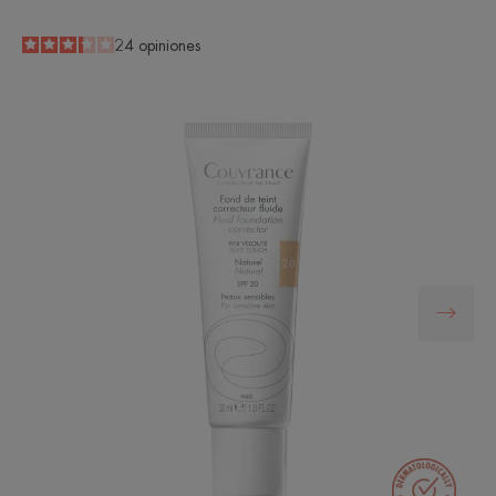
3.3
/
5
24
opiniones
-