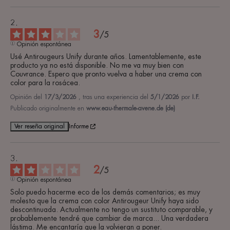
3
/
5
Opinión espontánea
Usé Antirougeurs Unify durante años. Lamentablemente, este 
producto ya no está disponible. No me va muy bien con 
Couvrance. Espero que pronto vuelva a haber una crema con 
color para la rosácea.
Opinión del
17/3/2026
, tras una experiencia del
5/1/2026
por
I.F.
Publicado originalmente en
www.eau-thermale-avene.de (de)
Ver reseña original
Informe
2
/
5
Opinión espontánea
Solo puedo hacerme eco de los demás comentarios; es muy 
molesto que la crema con color Antirougeur Unify haya sido 
descontinuada. Actualmente no tengo un sustituto comparable, y 
probablemente tendré que cambiar de marca... Una verdadera 
lástima. Me encantaría que la volvieran a poner.