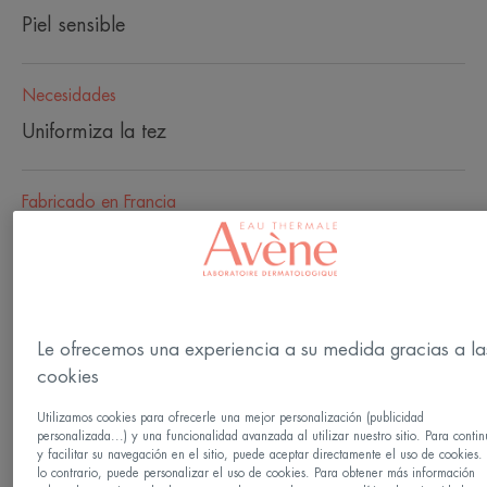
Piel sensible
Necesidades
Uniformiza la tez
Fabricado en Francia
Una base de maquillaje fluida para pieles sensibles
y claras. La Base de maquillaje fluida correctora
Natural unifica y deja una tez totalmente natural,
uniforme y radiante. Corrige y camufla sutilmente
Le ofrecemos una experiencia a su medida gracias a la
cookies
las imperfecciones cutáneas leves y moderadas
gracias a su complejo de pigmentos
Utilizamos cookies para ofrecerle una mejor personalización (publicidad
personalizada...) y una funcionalidad avanzada al utilizar nuestro sitio. Para contin
fotocorrectores. Cuenta con una protección SPF 20
y facilitar su navegación en el sitio, puede aceptar directamente el uso de cookies.
lo contrario, puede personalizar el uso de cookies. Para obtener más información
contra los rayos UV y ofrece protección contra el