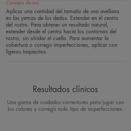
Consejos de uso
Aplicar una cantidad del tamaño de una avellana
Beneficios de la textura
en las yemas de los dedos. Extender en el centro
Una textura fluida, sin aceites y fácil de aplicar para una
del rostro. Para obtener un resultado natural,
tez natural, uniforme y radiante.
extender desde el centro hacia los contornos del
rostro, sin olvidar el cuello. Para aumentar la
Aroma del contenido
cobertura o corregir imperfecciones, aplicar con
Sin perfume
ligeros toquecitos.
Resultados clínicos
Una gama de cuidados correctores para jugar con
los colores y corregir todo tipo de imperfecciones.