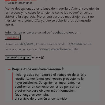
Opinión espontánea
Me ha decepcionado esta base de maquillaje Avène: solo atenúa 
las rojeces y no cubre lo suficiente como las pequeñas venas 
visibles o la cuperosis. No es una base de maquillaje real, sino 
más bien una crema CC, ya que su cobertura es demasiado 
ligera.

Además, en el envase se indica "acabado atercio
...
leer más
Opinión del
4/8/2026
, tras una experiencia del
15/6/2026
por
L.L.
Publicado originalmente en
www.eau-thermale-avene.fr (fr)
Ver reseña original
Informe
Respuesta de
eau-thermale-avene.fr
Hola, gracias por tomarse el tiempo de dejar esta 
reseña. Lamentamos que nuestro producto no le 
haya satisfecho. Su opinión es importante, nos 
pondremos en contacto con usted por correo 
electrónico para obtener más información. 

Que tenga un buen día, 

El servicio de atención al consumidor