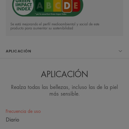
Ventaja
Un complejo fotocorrector 3D que corrige las
imperfecciones cutáneas leves y moderadas y
unifica la tez.
Se está mejorando el perfil medioambiental y social de este
producto para aumentar su sostenibilidad
Beneficios
APLICACIÓN
• UNIFICA y CORRIGE las imperfecciones leves y
moderadas para conseguir una tez uniforme y
natural.
APLICACIÓN
• GARANTIZA una larga duración y una alta
tolerancia incluso para las pieles más sensibles.
Realza todas las bellezas, incluso las de la piel
más sensible.
• FOTOPROTECTORA gracias a sus filtros solares
SPF 20 que protegen la piel sensible.
Frecuencia de uso
Diario
TEXTURA