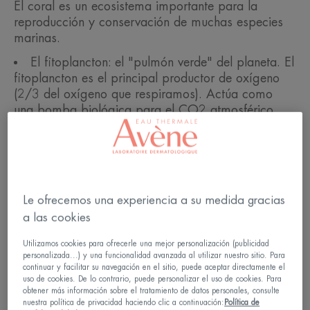
El coral es un ecosistema importante para la
reproducción y conservación de muchas especies
marinas.
El fitoplancton: el "pulmón verde" del planeta. El
fitoplancton es el principal productor de oxígeno
(2/3 del oxígeno que respiramos). Actúa como
una bomba biológica para el CO2 atmosférico,
absorbiendo una gran parte de las emisiones
relacionadas con las actividades humanas y
reduciendo su impacto en el clima.
Zooplancton: el corazón de la cadena
alimentaria. El zooplancton es el principal
Le ofrecemos una experiencia a su medida gracias
consumidor de materia orgánica en los océanos y
a las cookies
desempeña un papel esencial en el funcionamiento
de la cadena alimentaria marina.
Utilizamos cookies para ofrecerle una mejor personalización (publicidad
personalizada...) y una funcionalidad avanzada al utilizar nuestro sitio. Para
continuar y facilitar su navegación en el sitio, puede aceptar directamente el
En la actualidad, este frágil ecosistema se ve
uso de cookies. De lo contrario, puede personalizar el uso de cookies. Para
obtener más información sobre el tratamiento de datos personales, consulte
amenazado por una serie de factores responsables
nuestra política de privacidad haciendo clic a continuación:
Política de