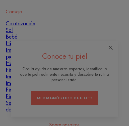
Consejo
Cicatrización
Sol
Bebé
Hiperqueratosis
Imperfecciones de la
Conoce tu piel
piel
Hombre
Con la ayuda de nuestros expertos, identifica lo
Piel grasa y con
que tu piel realmente necesita y descubre tu rutina
tendencia a las
personalizada.
imperfecciones
Piel mixta
Piel seca
MI DIAGNÓSTICO DE PIEL
Sequedad y
deshidratación
Sobre nosotros