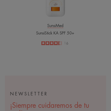
SunsiMed
SunsiStick KA SPF 50+
4.3
/
5
16
-
NEWSLETTER
¡Siempre cuidaremos de tu