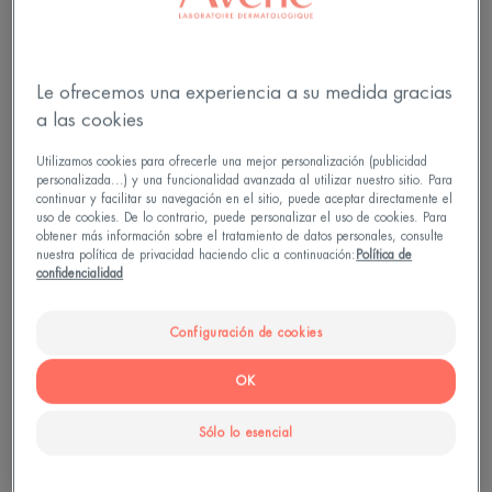
extirpación del tejido canceroso se lleva a cabo
con una cirugía local. Si el cáncer se detecta tarde,
el pronóstico es peor, especialmente si las células
Le ofrecemos una experiencia a su medida gracias
cancerosas han migrado y se han extendido por
a las cookies
todo el cuerpo.
Utilizamos cookies para ofrecerle una mejor personalización (publicidad
personalizada...) y una funcionalidad avanzada al utilizar nuestro sitio. Para
continuar y facilitar su navegación en el sitio, puede aceptar directamente el
uso de cookies. De lo contrario, puede personalizar el uso de cookies. Para
obtener más información sobre el tratamiento de datos personales, consulte
El papel de la radiación solar en el
nuestra política de privacidad haciendo clic a continuación:
Política de
confidencialidad
cáncer de piel.
El sol tiene una acción acumulativa en la piel.
Configuración de cookies
Aunque conlleva algunos beneficios, como hemos
OK
visto, el sol también presenta muchos riesgos:
quemaduras solares, alergia al sol, envejecimiento
Sólo lo esencial
de la piel, etc. La exposición prolongada al sol sin