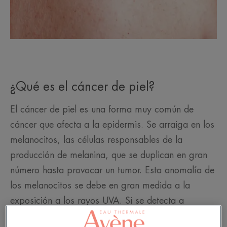
¿Qué es el cáncer de piel?
El cáncer de piel es una forma muy común de
cáncer que afecta a la epidermis. Se arraiga en los
melanocitos, las células responsables de la
producción de melanina, que se duplican en gran
número hasta provocar un tumor. Esta anomalía de
los melanocitos se debe en gran medida a la
exposición a los rayos UVA. Si se detecta a
tiempo, el cáncer de piel es un cáncer benigno. La